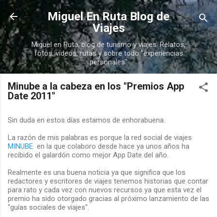
Ir al contenido principal
Miguel En Ruta Blog de
Viajes
Miguel en Ruta, blog de turismo y viajes. Relatos,
fotos, vídeos, rutas y sobre todo "experiencias
personales"
Minube a la cabeza en los "Premios App
Date 2011"
Sin duda en estos días estamos de enhorabuena.
La razón de mis palabras es porque la red social de viajes
MINUBE
en la que colaboro desde hace ya unos años ha
recibido el galardón como mejor App Date del año.
Realmente es una buena noticia ya que significa que los
redactores y escritores de viajes tenemos historias que contar
para rato y cada vez con nuevos recursos ya que esta vez el
premio ha sido otorgado gracias al próximo lanzamiento de las
"guías sociales de viajes".