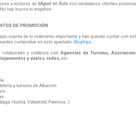
dores y lectores de
Miguel en Ruta
son verdaderos clientes potencia
 No hay trucos ni engaños.
ENTOS DE PROMOCIÓN
ado cuenta de lo realmente importante y han querido contar con este
puedes comprobar en este apartado:
Blogtrips
.
 colaborado y colabora con
Agencias de Turismo,
Asociacion
lojamientos y vuelos
,
redes,
etc.
ña
elería y turismo de Albacete
ura
as
laga, Huelva, Valladolid, Palencia...)