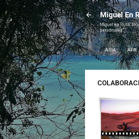
Miguel En R
Miguel en Ruta, blo
personales"
ASIA
AFR
COLABORAC