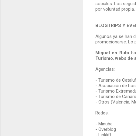
sociales. Los segui
por voluntad propia.
BLOGTRIPS Y EV
Algunos ya se han d
promocionarse. Lo 
Miguel en Ruta
ha
Turismo
,
webs de a
Agencias:
- Turismo de Catalu
- Asociación de host
- Turismo Extremad
- Turismo de Canari
- Otros (Valencia, Má
Redes:
- Minube
- Overblog
- Linklift