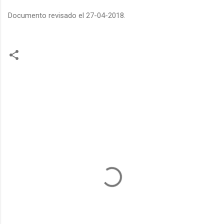
Documento revisado el 27-04-2018.
C
o
m
e
n
t
a
r