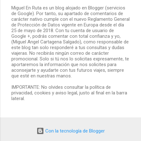
Miguel En Ruta es un blog alojado en Blogger (servicios
de Google). Por tanto, su apartado de comentarios de
P
carácter nativo cumple con el nuevo Reglamento General
u
de Protección de Datos vigente en Europa desde el día
b
25 de mayo de 2018. Con tu cuenta de usuario de
l
Google +, podrás comentar con total confianza y yo,
i
(Miguel Angel Cartagena Salgado), como responsable de
c
este blog tan solo responderé a tus consultas y dudas
a
viajeras. No recibirás ningún correo de carácter
r
promocional. Solo si tú nos lo solicitas expresamente, te
u
aportaremos la información que nos solicites para
n
aconsejarte y ayudarte con tus futuros viajes, siempre
c
que esté en nuestras manos.
o
m
IMPORTANTE: No olvides consultar la política de
e
privacidad, cookies y aviso legal, justo al final en la barra
n
lateral.
t
a
r
i
o
Con la tecnología de Blogger