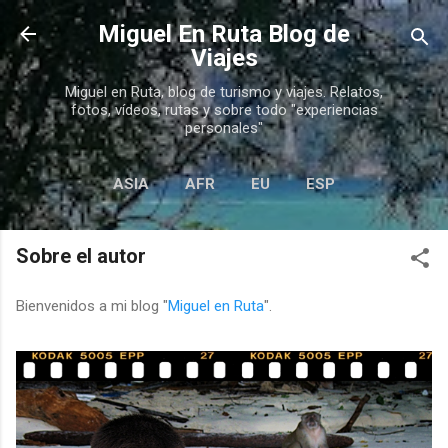
Ir al contenido principal
Miguel En Ruta Blog de
Viajes
Miguel en Ruta, blog de turismo y viajes. Relatos,
fotos, vídeos, rutas y sobre todo "experiencias
personales"
ASIA
AFR
EU
ESP
MÁS…
AMÉRICA
Sobre el autor
Bienvenidos a mi blog "
Miguel en Ruta
".