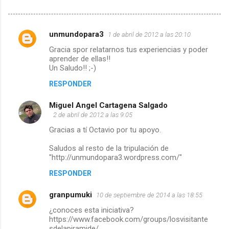
unmundopara3
1 de abril de 2012 a las 20:10
C
Gracia spor relatarnos tus experiencias y poder
aprender de ellas!!
o
Un Saludo!! ;-)
m
RESPONDER
e
Miguel Angel Cartagena Salgado
2 de abril de 2012 a las 9:05
n
Gracias a tí Octavio por tu apoyo.
t
Saludos al resto de la tripulación de
"http://unmundopara3.wordpress.com/"
a
RESPONDER
r
granpumuki
10 de septiembre de 2014 a las 18:55
i
¿conoces esta iniciativa?
https://www.facebook.com/groups/losvisitante
o
sdelapiramide/