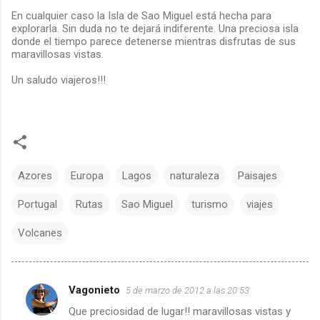
En cualquier caso la Isla de Sao Miguel está hecha para
explorarla. Sin duda no te dejará indiferente. Una preciosa isla
donde el tiempo parece detenerse mientras disfrutas de sus
maravillosas vistas.
Un saludo viajeros!!!
Azores
Europa
Lagos
naturaleza
Paisajes
Portugal
Rutas
Sao Miguel
turismo
viajes
Volcanes
Vagonieto
5 de marzo de 2012 a las 20:53
C
Que preciosidad de lugar!! maravillosas vistas y