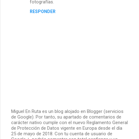
fotografías.
o
RESPONDER
m
e
n
t
a
r
i
o
Miguel En Ruta es un blog alojado en Blogger (servicios
s
de Google). Por tanto, su apartado de comentarios de
P
carácter nativo cumple con el nuevo Reglamento General
u
de Protección de Datos vigente en Europa desde el día
b
25 de mayo de 2018. Con tu cuenta de usuario de
l