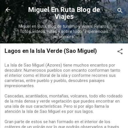
Ir al contenido principal
Miguel En Ruta Blog de
Viajes
Miguel en Ruta, blog de turismo y viajes. Relatos,
fotos, vídeos, rutas y sobre todo "experiencias
personales"
Lagos en la Isla Verde (Sao Miguel)
La Isla de Sao Miguel (Azores) tiene muchos encantos por
descubrir. Numerosos pueblos con encanto conforman tanto
el interior como el litoral de la isla y conforme recorres sus
carreteras, entre pueblo y pueblo, descubres paisajes
impresionantes.
Cascadas, acantilados, montañas, volcanes, todo ello rodeado
de la más densa y verde vegetación que puedes encontrar en
una isla de sus características. Pero si por algo llama la
atención la Isla de Sao Miguel es por sus lagos.
Gran parte de estos se han formado en el interior de los
cráteres de un volcán por lo que podrás observarlos a través