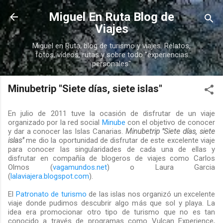
Ir al contenido principal
Miguel En Ruta Blog de
Viajes
Miguel en Ruta, blog de turismo y viajes. Relatos,
fotos, vídeos, rutas y sobre todo "experiencias
personales"
Minubetrip "Siete días, siete islas"
En julio de 2011 tuve la ocasión de disfrutar de un viaje
organizado por la red social
Minube
con el objetivo de conocer
y dar a conocer las Islas Canarias.
Minubetrip "Siete días, siete
islas"
me dio la oportunidad de disfrutar de este excelente viaje
para conocer las singularidades de cada una de ellas y
disfrutar en compañía de blogeros de viajes como Carlos
Olmos (
vagamundos.net
) o Laura Garcia
(
lalaviajera.blogspot.com
).
El
Patronato de turismo
de las islas nos organizó un excelente
viaje donde pudimos descubrir algo más que sol y playa. La
idea era promocionar otro tipo de turismo que no es tan
conocido a través de programas como Vulcan Experience,