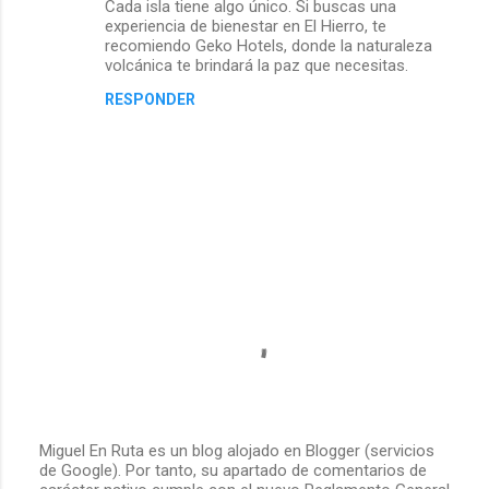
Cada isla tiene algo único. Si buscas una
experiencia de bienestar en El Hierro, te
r
recomiendo Geko Hotels, donde la naturaleza
volcánica te brindará la paz que necesitas.
i
RESPONDER
o
s
Miguel En Ruta es un blog alojado en Blogger (servicios
de Google). Por tanto, su apartado de comentarios de
P