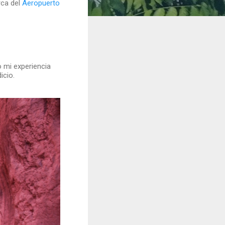
rca del
Aeropuerto
o mi experiencia
icio.