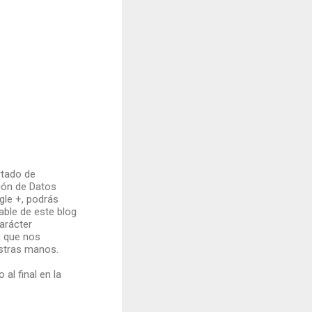
rtado de
ión de Datos
gle +, podrás
ble de este blog
arácter
n que nos
estras manos.
al final en la