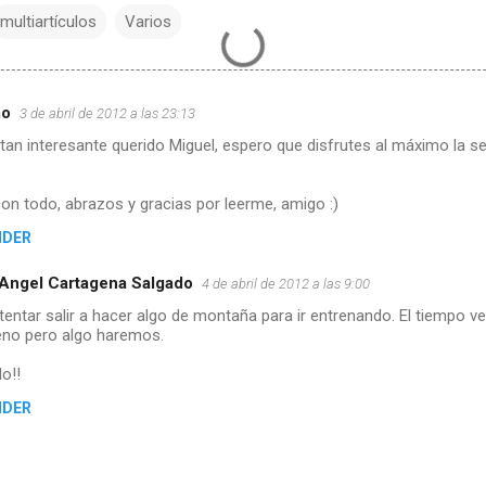
multiartículos
Varios
mo
3 de abril de 2012 a las 23:13
tan interesante querido Miguel, espero que disfrutes al máximo la 
n todo, abrazos y gracias por leerme, amigo :)
NDER
Angel Cartagena Salgado
4 de abril de 2012 a las 9:00
tentar salir a hacer algo de montaña para ir entrenando. El tiempo v
no pero algo haremos.
o!!
NDER