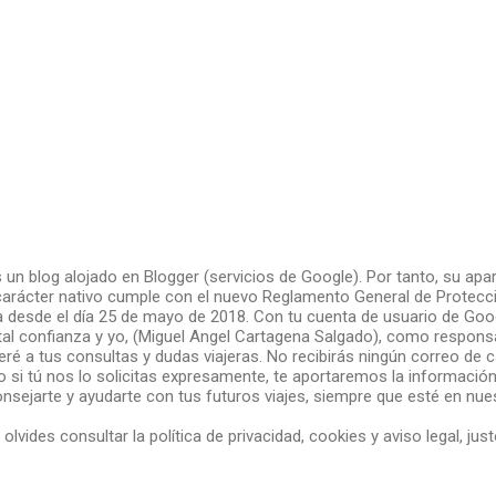
 un blog alojado en Blogger (servicios de Google). Por tanto, su apa
arácter nativo cumple con el nuevo Reglamento General de Protecc
a desde el día 25 de mayo de 2018. Con tu cuenta de usuario de Goo
al confianza y yo, (Miguel Angel Cartagena Salgado), como responsa
ré a tus consultas y dudas viajeras. No recibirás ningún correo de c
o si tú nos lo solicitas expresamente, te aportaremos la informació
onsejarte y ayudarte con tus futuros viajes, siempre que esté en nu
ides consultar la política de privacidad, cookies y aviso legal, justo 