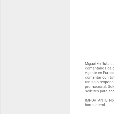
o
s
Miguel En Ruta es
comentarios de c
P
vigente en Europ
u
comentar con tot
b
tan solo responde
l
promocional. Sol
i
solicites para ac
c
a
IMPORTANTE: No olv
r
barra lateral.
u
n