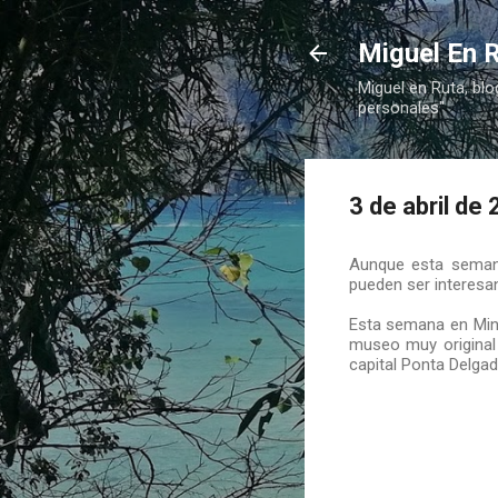
Miguel En R
Miguel en Ruta, blo
personales"
3 de abril de 
Aunque esta semana
pueden ser interesan
Esta semana en Minu
museo muy original 
capital Ponta Delgad