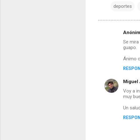
deportes
Anóni
C
Se mira 
guapo.
o
Ánimo co
m
RESPO
e
Miguel 
n
Voy a in
muy bue
t
Un salud
a
RESPO
r
i