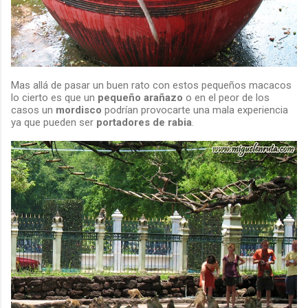
Mas allá de pasar un buen rato con estos pequeños macacos
lo cierto es que un
pequeño arañazo
o en el peor de los
casos un
mordisco
podrían provocarte una mala experiencia
ya que pueden ser
portadores de rabia
.