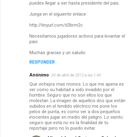
puedes llegar a ser hasta presidente del pais.
r
Juega en el siguiente enlace:
i
http://tinyurl.com/d3brm2c
o
Necesitamos jugadores activos para levantar el
s
pais.
Muchas gracias y un saludo.
RESPONDER
Anónimo
20 de abril de 2012 a las 1:45
Que vichejos mas monos. Lo que me apena es
ver como su habitad a sido invadido por el
hombre. Seguro que no son ellos los que
molestan. La imagen de aquellos dos que están
subidos en el tendido eléctrico me pone los
pelos de punta, es como ver a dos pequeños
inocentes jugar en medio del peligro. Lo siento
seguro que esta no es la finalidad de tu
reportaje pero no lo puedo evitar.