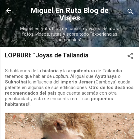
Ir al contenido principal
Miguel En Ruta Blog de
Viajes
Miguel en Ruta, blog de turismo y viajes. Relatos,
fotos, vídeos, rutas y sobre todo "experiencias
personales"
LOPBURI: "Joyas de Tailandia"
Si hablamos de la
historia
y la
arquitectura
de
Tailandia
tenemos que hablar de
Lopburi
. Al igual que
Ayutthaya
o
Sukhothai
la influencia del
imperio Jemer
(Camboya) queda
patente en algunas de sus edificaciones.
Otro de los destinos
recomendados del país
que cuenta además con otra
peculiaridad y esta se encuentra en ... sus
pequeños
habitantes
!!.