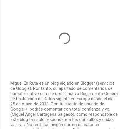
Miguel En Ruta es un blog alojado en Blogger (servicios
de Google). Por tanto, su apartado de comentarios de
P
carácter nativo cumple con el nuevo Reglamento General
u
de Protección de Datos vigente en Europa desde el día
b
25 de mayo de 2018. Con tu cuenta de usuario de
l
Google +, podrás comentar con total confianza y yo,
i
(Miguel Angel Cartagena Salgado), como responsable de
c
este blog tan solo responderé a tus consultas y dudas
a
viajeras. No recibirás ningún correo de carácter
r