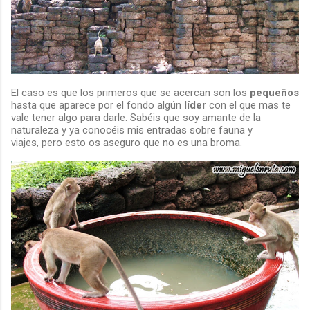
El caso es que los primeros que se acercan son los
pequeños
hasta que aparece por el fondo algún
líder
con el que mas te
vale tener algo para darle. Sabéis que soy amante de la
naturaleza y ya conocéis mis entradas sobre fauna y
viajes, pero esto os aseguro que no es una broma.