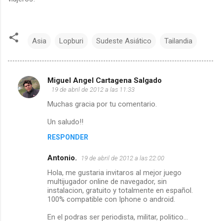
Asia
Lopburi
Sudeste Asiático
Tailandia
Miguel Angel Cartagena Salgado
C
19 de abril de 2012 a las 11:33
Muchas gracia por tu comentario.
o
Un saludo!!
m
RESPONDER
e
Antonio.
19 de abril de 2012 a las 22:00
n
Hola, me gustaria invitaros al mejor juego
multijugador online de navegador, sin
t
instalacion, gratuito y totalmente en español.
100% compatible con Iphone o android.
a
En el podras ser periodista, militar, politico...