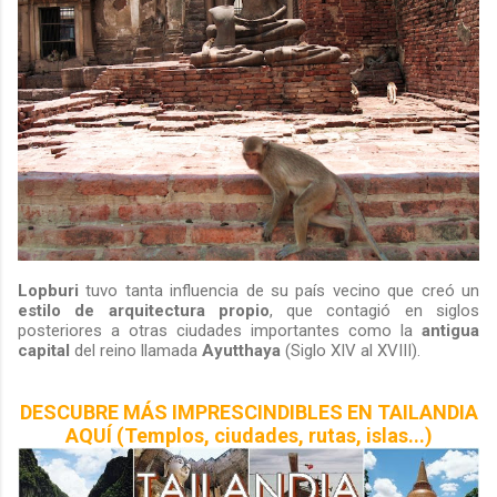
Lopburi
tuvo tanta influencia de su país vecino que creó un
estilo de arquitectura propio
,
que contagió en siglos
posteriores a otras ciudades importantes como la
antigua
capital
del reino llamada
Ayutthaya
(Siglo XIV al XVIII).
DESCUBRE MÁS IMPRESCINDIBLES EN TAILANDIA
AQUÍ (Templos, ciudades, rutas, islas...)