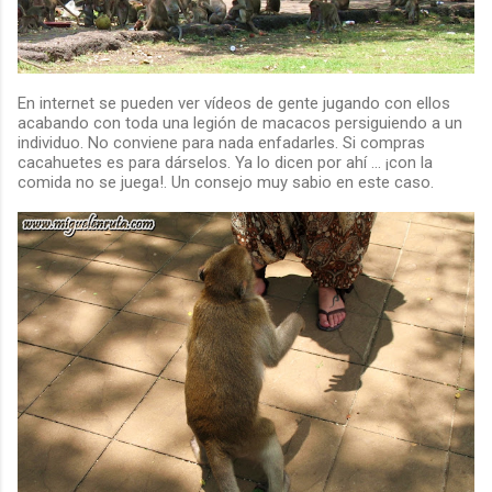
En internet se pueden ver vídeos de gente jugando con ellos
acabando con toda una legión de macacos persiguiendo a un
individuo. No conviene para nada enfadarles. Si compras
cacahuetes es para dárselos. Ya lo dicen por ahí ... ¡con la
comida no se juega!. Un consejo muy sabio en este caso.