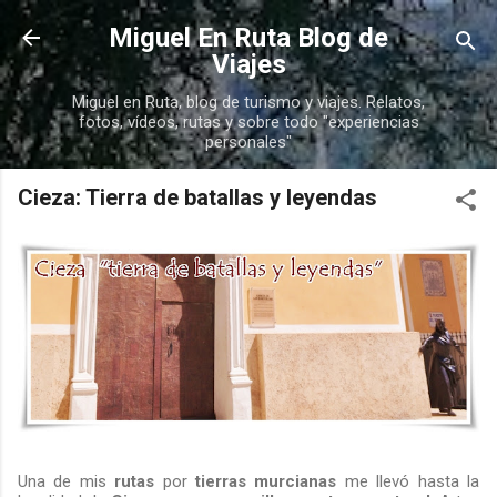
Ir al contenido principal
Miguel En Ruta Blog de
Viajes
Miguel en Ruta, blog de turismo y viajes. Relatos,
fotos, vídeos, rutas y sobre todo "experiencias
personales"
Cieza: Tierra de batallas y leyendas
Una de mis
rutas
por
tierras murcianas
me llevó hasta la