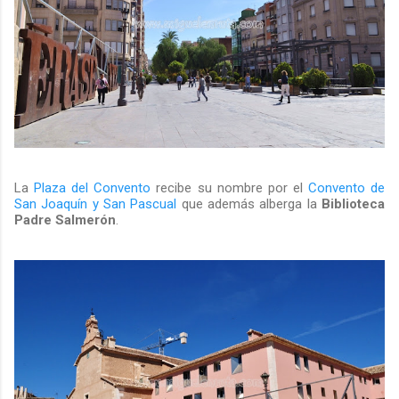
La
Plaza del Convento
recibe su nombre por el
Convento de
San Joaquín y San Pascual
que además alberga la
Biblioteca
Padre Salmerón
.