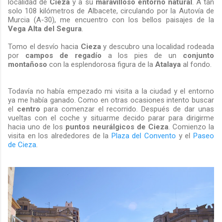
localidad de
Cieza
y a su
maravilloso entorno
natural
. A tan
solo 108 kilómetros de Albacete, circulando por la Autovía de
Murcia (A-30), me encuentro con los bellos paisajes de la
Vega Alta del Segura
.
Tomo el desvío hacia
Cieza
y descubro una localidad rodeada
por
campos de regadío
a los pies de un
conjunto
montañoso
con la esplendorosa figura de la
Atalaya
al fondo.
Todavía no había empezado mi visita a la ciudad y el entorno
ya me había ganado. Como en otras ocasiones intento buscar
el
centro
para comenzar el recorrido. Después de dar unas
vueltas con el coche y situarme decido parar para dirigirme
hacia uno de los
puntos neurálgicos de Cieza
. Comienzo la
visita en los alrededores de la
Plaza del Convento
y el
Paseo
de Cieza
.