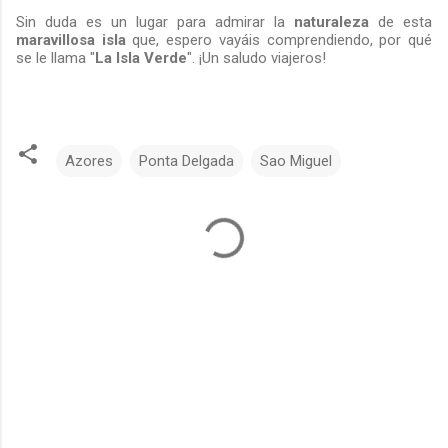
Sin duda es un lugar para admirar la
naturaleza
de esta
maravillosa isla
que, espero vayáis comprendiendo, por qué
se le llama "
La Isla Verde
". ¡Un saludo viajeros!
Azores
Ponta Delgada
Sao Miguel
C
o
m
e
n
t