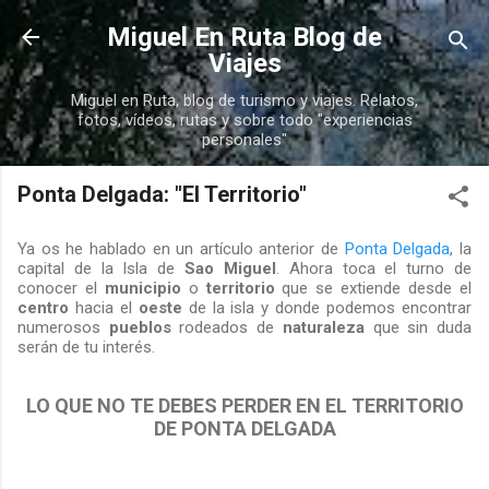
Ir al contenido principal
Miguel En Ruta Blog de
Viajes
Miguel en Ruta, blog de turismo y viajes. Relatos,
fotos, vídeos, rutas y sobre todo "experiencias
personales"
Ponta Delgada: "El Territorio"
Ya os he hablado en un artículo anterior de
Ponta Delgada
, la
capital de la Isla de
Sao Miguel
. Ahora toca el turno de
conocer el
municipio
o
territorio
que se extiende desde el
centro
hacia el
oeste
de la isla y donde podemos encontrar
numerosos
pueblos
rodeados de
naturaleza
que sin duda
serán de tu interés.
LO QUE NO TE DEBES PERDER EN EL TERRITORIO
DE PONTA DELGADA