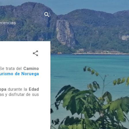
eriencias
 Se trata del
Camino
urismo de Noruega
opa
durante la
Edad
s y disfrutar de sus