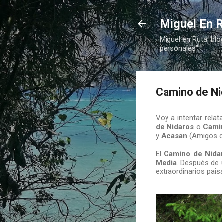
Miguel En R
Miguel en Ruta, blo
personales"
Camino de Ni
Voy a intentar rela
de Nidaros
o
Cami
y
Acasan
(Amigos d
El
Camino de Nida
Media
. Después de 
extraordinarios paisa