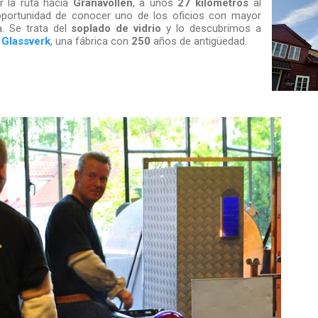
 la ruta hacia
Granavollen
, a unos
27 kilómetros
al
oportunidad de conocer uno de los oficios con mayor
a. Se trata del
soplado de vidrio
y lo descubrimos a
 Glassverk
, una fábrica con
250
años de antigüedad.