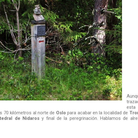
Aunqu
traz
est
70 kilómetros al norte de
Oslo
para acabar en la localidad de
Tro
tedral de Nidaros
y final de la peregrinación. Hablamos de al