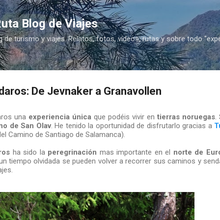
Ir al contenido principal
uta Blog de Viajes
g de turismo y viajes. Relatos, fotos, vídeos, rutas y sobre todo "exp
daros: De Jevnaker a Granavollen
taros una
experiencia única
que podéis vivir en
tierras noruegas
.
no de San Olav
. He tenido la oportunidad de disfrutarlo gracias a
T
el Camino de Santiago de Salamanca).
ros
ha sido la
peregrinación
mas importante en el
norte de Eur
un tiempo olvidada se pueden volver a recorrer sus caminos y senda
jes.