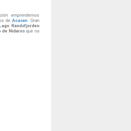
ación emprendemos
nos de
Acasan
. Gran
Lago
Randsfjorden
 de Nidaros
que os