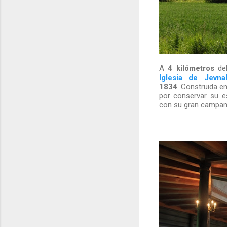
A
4 kilómetros
del
Iglesia de Jevna
1834
. Construida en
por conservar su es
con su gran campana