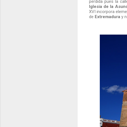
perdida pues la cal
Iglesia de la Asun
XVI incorpora elemen
de
Extremadura
y n