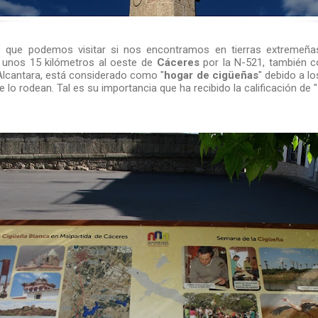
s que podemos visitar si nos encontramos en tierras extremeñ
a unos 15 kilómetros al oeste de
Cáceres
por la N-521, también 
 Alcantara, está considerado como "
hogar de cigüeñas
" debido a l
 lo rodean. Tal es su importancia que ha recibido la calificación de "