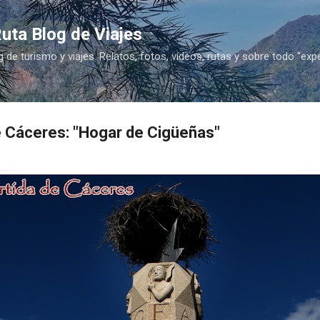
Ir al contenido principal
uta Blog de Viajes
g de turismo y viajes. Relatos, fotos, vídeos, rutas y sobre todo "exp
e Cáceres: "Hogar de Cigüeñas"