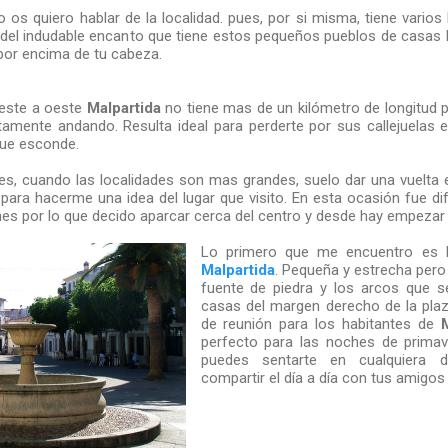
o os quiero hablar de la localidad. pues, por si misma, tiene varios
 del indudable encanto que tiene estos pequeños pueblos de casas
o por encima de tu cabeza.
 este a oeste
Malpartida
no tiene mas de un kilómetro de longitud po
amente andando. Resulta ideal para perderte por sus callejuelas e
ue esconde.
s, cuando las localidades son mas grandes, suelo dar una vuelta
 para hacerme una idea del lugar que visito. En esta ocasión fue di
s por lo que decido aparcar cerca del centro y desde hay empezar 
Lo primero que me encuentro es
Malpartida
. Pequeña y estrecha per
fuente de piedra y los arcos que s
casas del margen derecho de la plaza
de reunión para los habitantes de
perfecto para las noches de prima
puedes sentarte en cualquiera 
compartir el día a día con tus amigos 