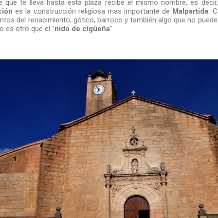
le que te lleva hasta esta plaza recibe el mismo nombre, es decir, 
ción
es la construcción religiosa mas importante de
Malpartida
. C
tos del renacimiento, gótico, barroco y también algo que no puede f
o es otro que el "
nido de cigüeña
".