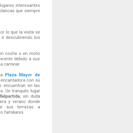
 lugares interesantes
 blancas que siempre
r lo que la visita se
 ir descubriendo los
 en coche o en moto
ferente debido a sus
a caminar.
 la
Plaza Mayor de
o encantadora con su
e encuentran en las
. Un tranquilo lugar
Malpartida
, sin duda
vera y verano donde
de sus terrazas a
o familiares.