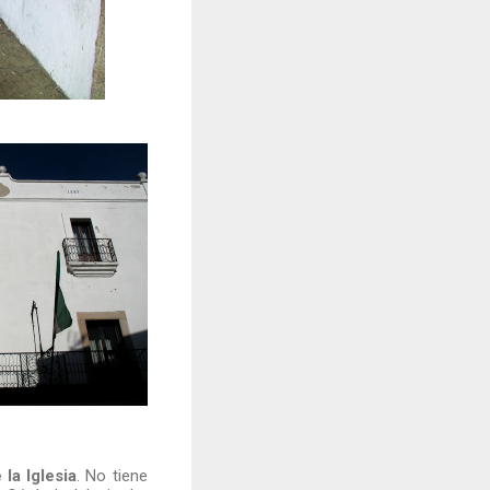
 la Iglesia
. No tiene