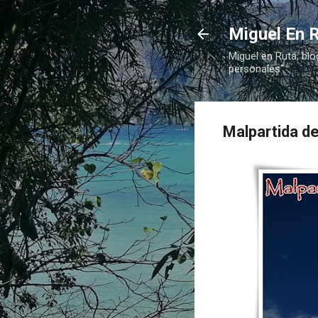
Miguel En R
Miguel en Ruta, blo
personales"
Malpartida d