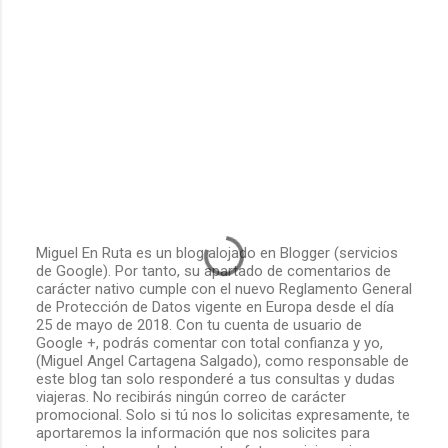
Miguel En Ruta es un blog alojado en Blogger (servicios
de Google). Por tanto, su apartado de comentarios de
P
carácter nativo cumple con el nuevo Reglamento General
u
de Protección de Datos vigente en Europa desde el día
b
25 de mayo de 2018. Con tu cuenta de usuario de
l
Google +, podrás comentar con total confianza y yo,
i
(Miguel Angel Cartagena Salgado), como responsable de
c
este blog tan solo responderé a tus consultas y dudas
a
viajeras. No recibirás ningún correo de carácter
r
promocional. Solo si tú nos lo solicitas expresamente, te
u
aportaremos la información que nos solicites para
n