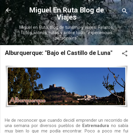
Ir al contenido principal
Miguel En Ruta Blog de
Viajes
Miguel en Ruta, blog de turismo y viajes. Relatos,
fotos, vídeos, rutas y sobre todo "experiencias
personales"
Alburquerque: "Bajo el Castillo de Luna"
He de reconocer que cuando decidí emprender un recorrido de
una semana por diversos pueblos de
Extremadura
no sabía
muy bien lo que me podía encontrar. Poco a poco me fui