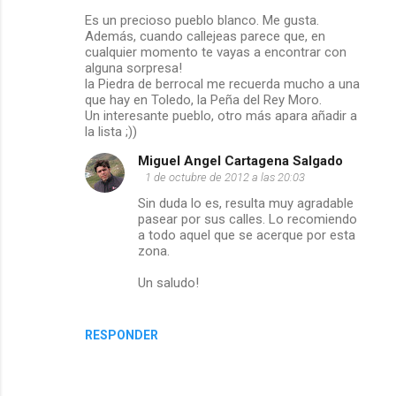
C
Es un precioso pueblo blanco. Me gusta.
Además, cuando callejeas parece que, en
o
cualquier momento te vayas a encontrar con
alguna sorpresa!
m
la Piedra de berrocal me recuerda mucho a una
que hay en Toledo, la Peña del Rey Moro.
e
Un interesante pueblo, otro más apara añadir a
la lista ;))
n
Miguel Angel Cartagena Salgado
1 de octubre de 2012 a las 20:03
t
Sin duda lo es, resulta muy agradable
pasear por sus calles. Lo recomiendo
a
a todo aquel que se acerque por esta
zona.
r
Un saludo!
i
o
RESPONDER
s