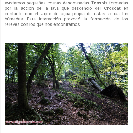
avistamos pequeñas colinas denominadas
Tossols
formadas
por la acción de la lava que descendió del
Croscat
en
contacto con el vapor de agua propia de estas zonas tan
húmedas. Esta interacción provocó la formación de los
relieves con los que nos encontramos.