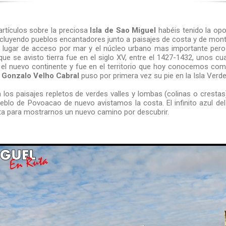
 artículos sobre la preciosa
Isla de Sao Miguel
habéis tenido la op
 incluyendo pueblos encantadores junto a paisajes de costa y de mont
l lugar de acceso por mar y el núcleo urbano mas importante pero
que se avisto tierra fue en el siglo XV, entre el 1427-1432, unos 
 el nuevo continente y fue en el territorio que hoy conocemos co
e
Gonzalo Velho Cabral
puso por primera vez su pie en la Isla Verde
n los paisajes repletos de verdes valles y lombas (colinas o cresta
eblo de Povoacao de nuevo avistamos la costa. El infinito azul del
ta para mostrarnos un nuevo camino por descubrir.