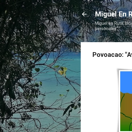
Miguel En R
Miguel en Ruta, blo
personales"
Povoacao: "Av