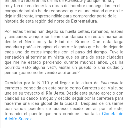
empecé a recorrer las calles de
Plasencia
y aunque no soy
muy fan de enaltecer las obras del hombre conseguidas en el
campo de batalla he de reconocer que es una ciudad que no te
deja indiferente, imprescindible para comprender parte de la
historia de esta región del norte de
Extremadura
.
Por estas tierras han dejado su huella celtas, romanos, árabes
y cristianos aunque se tiene constancia de restos humanos
desde el Neolítico y la Edad del Bronce. Con esta larga
andadura podéis imaginar el enorme legado que ha ido dejando
cada uno de estos imperios con el paso del tiempo. Tuve la
sensación al terminar mi visita que es una de esas ciudades
que me he estado perdiendo durante muchos años, ¿os ha
ocurrido esto alguna vez?, visitar un pueblo o una ciudad y
pensar ¿cómo no he venido aquí antes?.
Circulaba por la N-110 y al llegar a la altura de
Plasencia
la
carretera, conocida en este punto como Carretera del Valle, se
une en su trayecto al
Río Jerte
. Desde este punto aprecio con
claridad su casco antiguo y decido seguir por la carretera para
hacerme una idea global de la ciudad. Después de cruzarme
con varios puentes de acceso decido entrar por el este,
tomando el puente que nos conduce hasta la
Glorieta de
Adolfo Suarez
.