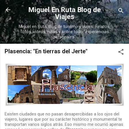
Ir al contenido principal
Miguel En Ruta Blog de
Viajes
Miguel en Ruta, blog de turismo y viajes. Relatos,
fotos, vídeos, rutas y sobre todo "experiencias
personales"
Plasencia: "En tierras del Jerte"
Existen ciudades que no pasan desapercibidas a los ojos del
viajero, lugares que por su carácter histórico y monumental te
transportan varios siglos atrás. Eso mismo me ocurrió apenas