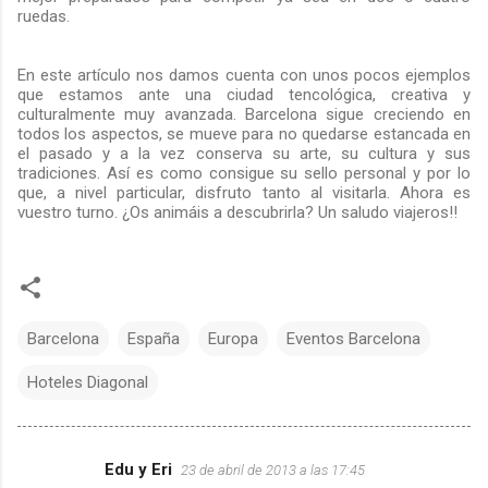
ruedas.
En este artículo nos damos cuenta con unos pocos ejemplos
que estamos ante una ciudad tencológica, creativa y
culturalmente muy avanzada. Barcelona sigue creciendo en
todos los aspectos, se mueve para no quedarse estancada en
el pasado y a la vez conserva su arte, su cultura y sus
tradiciones. Así es como consigue su sello personal y por lo
que, a nivel particular, disfruto tanto al visitarla. Ahora es
vuestro turno. ¿Os animáis a descubrirla? Un saludo viajeros!!
Barcelona
España
Europa
Eventos Barcelona
Hoteles Diagonal
Edu y Eri
23 de abril de 2013 a las 17:45
C