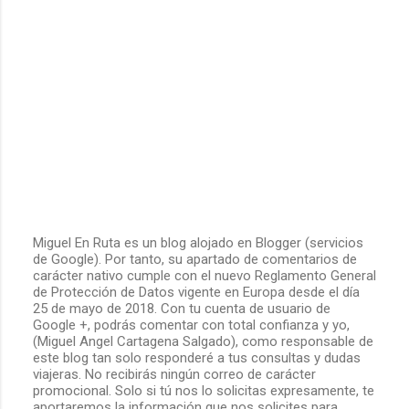
Miguel En Ruta es un blog alojado en Blogger (servicios
de Google). Por tanto, su apartado de comentarios de
P
carácter nativo cumple con el nuevo Reglamento General
u
de Protección de Datos vigente en Europa desde el día
b
25 de mayo de 2018. Con tu cuenta de usuario de
l
Google +, podrás comentar con total confianza y yo,
i
(Miguel Angel Cartagena Salgado), como responsable de
c
este blog tan solo responderé a tus consultas y dudas
a
viajeras. No recibirás ningún correo de carácter
r
promocional. Solo si tú nos lo solicitas expresamente, te
u
aportaremos la información que nos solicites para
n