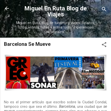
Ir al contenido principal
Miguel En Ruta Blog de
Viajes
Miguel en Ruta, blog de turismo y viajes. Relatos,
fotos, vídeos, rutas y sobre todo "experiencias
personales"
Barcelona Se Mueve
No es el primer artículo que escribo sobre la Ciudad Condal,
tampoco creo que sea el último.
Barcelona
, una ciudad que
se