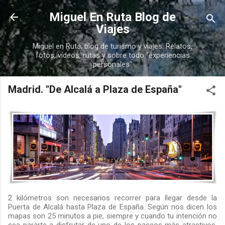
Ir al contenido principal
Miguel En Ruta Blog de
Viajes
Miguel en Ruta, blog de turismo y viajes. Relatos,
fotos, vídeos, rutas y sobre todo "experiencias
personales"
Madrid. "De Alcalá a Plaza de España"
2 kilómetros son necesarios recorrer para llegar desde la
Puerta de Alcalá hasta Plaza de España. Según nos dicen los
mapas son 25 minutos a pie, siempre y cuando tu intención no