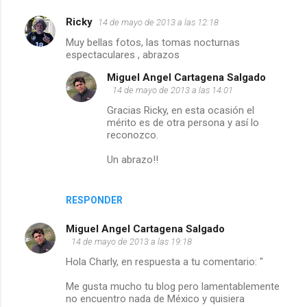
i
Ricky
14 de mayo de 2013 a las 12:18
o
Muy bellas fotos, las tomas nocturnas
espectaculares , abrazos
s
Miguel Angel Cartagena Salgado
14 de mayo de 2013 a las 14:01
Gracias Ricky, en esta ocasión el
mérito es de otra persona y así lo
reconozco.
Un abrazo!!
RESPONDER
Miguel Angel Cartagena Salgado
14 de mayo de 2013 a las 19:18
Hola Charly, en respuesta a tu comentario: "
Me gusta mucho tu blog pero lamentablemente
no encuentro nada de México y quisiera