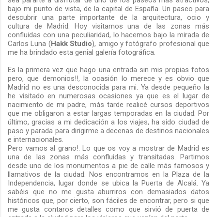
sea pararte a disfrutar de uno de los paseos más atractivos,
bajo mi punto de vista, de la capital de España. Un paseo para
descubrir una parte importante de la arquitectura, ocio y
cultura de Madrid. Hoy visitamos una de las zonas más
confluidas con una peculiaridad, lo hacemos bajo la mirada de
Carlos Luna (
Hakk Studio
), amigo y fotógrafo profesional que
me ha brindado esta genial galería fotográfica.
Es la primera vez que hago una entrada sin mis propias fotos
pero, que demonios!!, la ocasión lo merece y es obvio que
Madrid no es una desconocida para mi. Ya desde pequeño la
he visitado en numerosas ocasiones ya que es el lugar de
nacimiento de mi padre, más tarde realicé cursos deportivos
que me obligaron a estar largas temporadas en la ciudad. Por
último, gracias a mi dedicación a los viajes, ha sido ciudad de
paso y parada para dirigirme a decenas de destinos nacionales
e internacionales.
Pero vamos al grano!. Lo que os voy a mostrar de Madrid es
una de las zonas más confluidas y transitadas. Partimos
desde uno de los monumentos a pie de calle más famosos y
llamativos de la ciudad. Nos encontramos en la Plaza de la
Independencia, lugar donde se ubica la Puerta de Alcalá. Ya
sabéis que no me gusta aburriros con demasiados datos
históricos que, por cierto, son fáciles de encontrar, pero si que
me gusta contaros detalles como que sirvió de puerta de