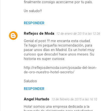
finalmente consigo acercarme por tu país.
Un saludo!!
RESPONDER
Reflejos de Moda
12 de enero de 2015 a las 12:26
Genial el post !!! me encanta esta ciudad.
Te hago mi pequeña recomendación, para
pasar unos días en Madrid. Es un hotel muy
curioso que descubrí hace unos meses. Su
historia es super curiosa:
http://reflejosdemoda.com/posada-del-leon-
de-oro-nuestro-hotel-secreto/
Saludos
RESPONDER
Angel Hurtado
13 de febrero de 2015 a las 16:10
Hola! somos una empresa dedicada a la
busqueda de alojamiento para estudiantes,