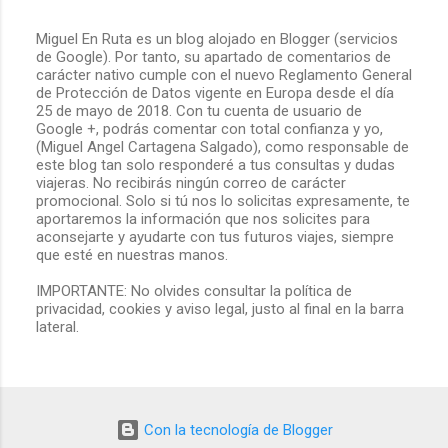
Miguel En Ruta es un blog alojado en Blogger (servicios
de Google). Por tanto, su apartado de comentarios de
P
carácter nativo cumple con el nuevo Reglamento General
u
de Protección de Datos vigente en Europa desde el día
b
25 de mayo de 2018. Con tu cuenta de usuario de
l
Google +, podrás comentar con total confianza y yo,
i
(Miguel Angel Cartagena Salgado), como responsable de
c
este blog tan solo responderé a tus consultas y dudas
a
viajeras. No recibirás ningún correo de carácter
r
promocional. Solo si tú nos lo solicitas expresamente, te
u
aportaremos la información que nos solicites para
n
aconsejarte y ayudarte con tus futuros viajes, siempre
c
que esté en nuestras manos.
o
m
IMPORTANTE: No olvides consultar la política de
e
privacidad, cookies y aviso legal, justo al final en la barra
n
lateral.
t
a
r
i
o
Con la tecnología de Blogger