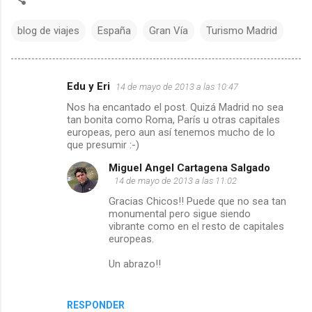
blog de viajes
España
Gran Vía
Turismo Madrid
Edu y Eri
14 de mayo de 2013 a las 10:47
C
Nos ha encantado el post. Quizá Madrid no sea
tan bonita como Roma, París u otras capitales
o
europeas, pero aun así tenemos mucho de lo
que presumir :-)
m
Miguel Angel Cartagena Salgado
e
14 de mayo de 2013 a las 11:02
Gracias Chicos!! Puede que no sea tan
n
monumental pero sigue siendo
vibrante como en el resto de capitales
t
europeas.
Un abrazo!!
a
r
RESPONDER