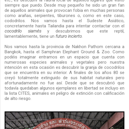
etc., es descubrir la fauna local de aquellos lugares que visito
siempre que puedo. Desde muy pequeño he sido un gran fan
de aquellos animales que provocan fobia en muchas personas
como arañas, serpientes, tiburones o, como en este caso,
cododrilos. Nos vamos hasta el Sudeste Asiático,
concretamente hasta Tailandia para intentar contactar con el
cocodrilo siamés
y descubrimos que este reptil,
lamentablemente, tiene un
futuro incierto
.
Nos vamos hasta la provincia de Nakhon Pathom cercana a
Bangkok, hasta el Samphran Elephant Ground & Zoo. Como
podéis imaginar entramos en un espacio que cuenta con
numerosas especies animales y vegetales pero nuestra
intención en esta ocasión es descubrir la granja de cocodrilos
que se encuentra en su interior. A finales de los años 80 se
creyó totalmente extinguido de sus habitat naturales pero
afortunadamente no fue así. Desde que se descubrió que
todavía quedaban algunos ejemplares en libertad se incluyo en
la lista CITES, animales en peligro de extinción con calificación
de alto riesgo.