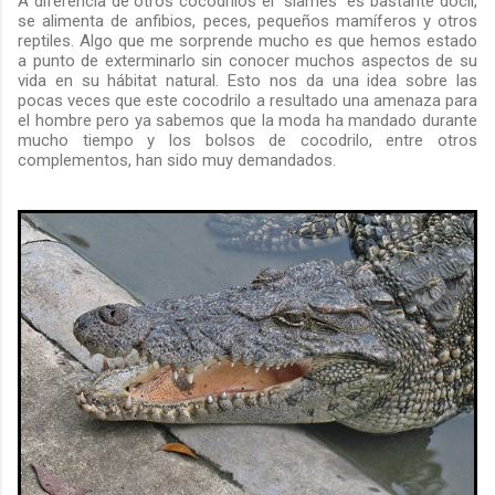
A diferencia de otros cocodrilos el "siamés" es bastante dócil,
se alimenta de anfibios, peces, pequeños mamíferos y otros
reptiles. Algo que me sorprende mucho es que hemos estado
a punto de exterminarlo sin conocer muchos aspectos de su
vida en su hábitat natural. Esto nos da una idea sobre las
pocas veces que este cocodrilo a resultado una amenaza para
el hombre pero ya sabemos que la moda ha mandado durante
mucho tiempo y los bolsos de cocodrilo, entre otros
complementos, han sido muy demandados.