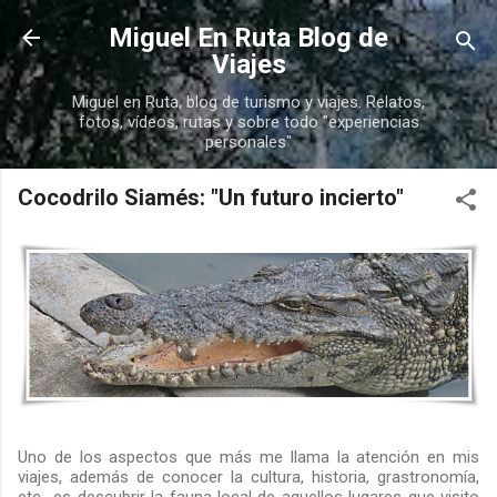
Ir al contenido principal
Miguel En Ruta Blog de
Viajes
Miguel en Ruta, blog de turismo y viajes. Relatos,
fotos, vídeos, rutas y sobre todo "experiencias
personales"
Cocodrilo Siamés: "Un futuro incierto"
Uno de los aspectos que más me llama la atención en mis
viajes, además de conocer la cultura, historia, grastronomía,