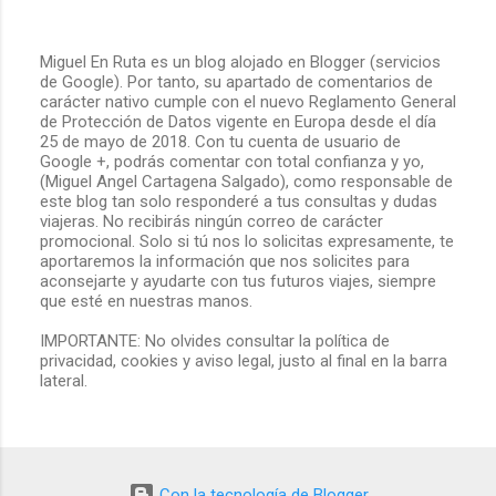
Miguel En Ruta es un blog alojado en Blogger (servicios
de Google). Por tanto, su apartado de comentarios de
P
carácter nativo cumple con el nuevo Reglamento General
u
de Protección de Datos vigente en Europa desde el día
b
25 de mayo de 2018. Con tu cuenta de usuario de
l
Google +, podrás comentar con total confianza y yo,
i
(Miguel Angel Cartagena Salgado), como responsable de
c
este blog tan solo responderé a tus consultas y dudas
a
viajeras. No recibirás ningún correo de carácter
r
promocional. Solo si tú nos lo solicitas expresamente, te
u
aportaremos la información que nos solicites para
n
aconsejarte y ayudarte con tus futuros viajes, siempre
c
que esté en nuestras manos.
o
m
IMPORTANTE: No olvides consultar la política de
e
privacidad, cookies y aviso legal, justo al final en la barra
n
lateral.
t
a
r
i
o
Con la tecnología de Blogger