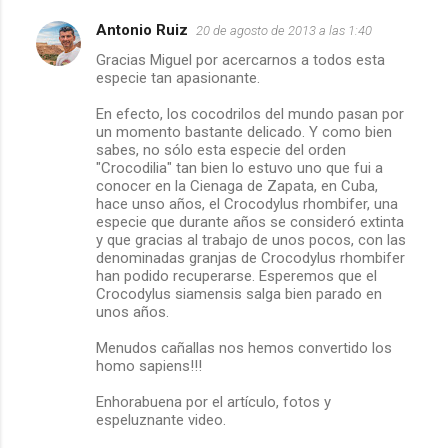
Antonio Ruiz
20 de agosto de 2013 a las 1:40
C
Gracias Miguel por acercarnos a todos esta
especie tan apasionante.
o
En efecto, los cocodrilos del mundo pasan por
m
un momento bastante delicado. Y como bien
sabes, no sólo esta especie del orden
e
"Crocodilia" tan bien lo estuvo uno que fui a
conocer en la Cienaga de Zapata, en Cuba,
hace unso años, el Crocodylus rhombifer, una
n
especie que durante años se consideró extinta
y que gracias al trabajo de unos pocos, con las
t
denominadas granjas de Crocodylus rhombifer
han podido recuperarse. Esperemos que el
a
Crocodylus siamensis salga bien parado en
unos años.
r
Menudos cañallas nos hemos convertido los
i
homo sapiens!!!
Enhorabuena por el artículo, fotos y
o
espeluznante video.
s