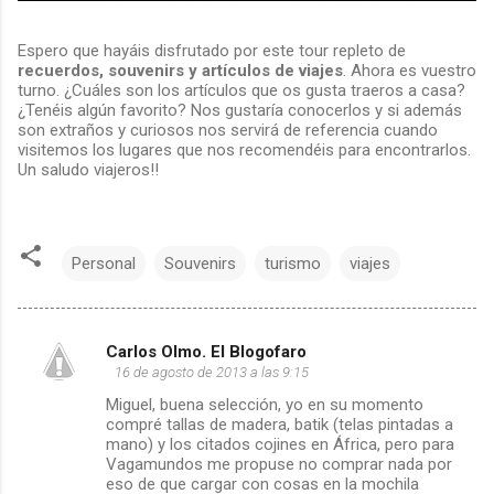
Espero que hayáis disfrutado por este tour repleto de
recuerdos, souvenirs y artículos de viajes
. Ahora es vuestro
turno. ¿Cuáles son los artículos que os gusta traeros a casa?
¿Tenéis algún favorito? Nos gustaría conocerlos y si además
son extraños y curiosos nos servirá de referencia cuando
visitemos los lugares que nos recomendéis para encontrarlos.
Un saludo viajeros!!
Personal
Souvenirs
turismo
viajes
Carlos Olmo. El Blogofaro
C
16 de agosto de 2013 a las 9:15
Miguel, buena selección, yo en su momento
o
compré tallas de madera, batik (telas pintadas a
mano) y los citados cojines en África, pero para
m
Vagamundos me propuse no comprar nada por
eso de que cargar con cosas en la mochila