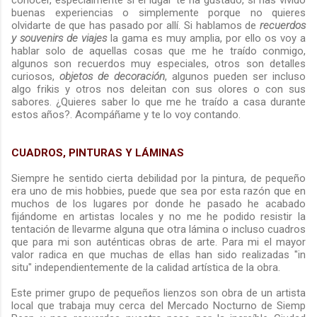
conocer, especialmente si el lugar te ha gustado, si has vivido
buenas experiencias o simplemente porque no quieres
olvidarte de que has pasado por allí. Si hablamos de
recuerdos
y souvenirs de viajes
la gama es muy amplia, por ello os voy a
hablar solo de aquellas cosas que me he traído conmigo,
algunos son recuerdos muy especiales, otros son detalles
curiosos,
objetos de decoración
, algunos pueden ser incluso
algo frikis y otros nos deleitan con sus olores o con sus
sabores. ¿Quieres saber lo que me he traído a casa durante
estos años?. Acompáñame y te lo voy contando.
CUADROS, PINTURAS Y LÁMINAS
Siempre he sentido cierta debilidad por la pintura, de pequeño
era uno de mis hobbies, puede que sea por esta razón que en
muchos de los lugares por donde he pasado he acabado
fijándome en artistas locales y no me he podido resistir la
tentación de llevarme alguna que otra lámina o incluso cuadros
que para mi son auténticas obras de arte. Para mi el mayor
valor radica en que muchas de ellas han sido realizadas "in
situ" independientemente de la calidad artística de la obra.
Este primer grupo de pequeños lienzos son obra de un artista
local que trabaja muy cerca del Mercado Nocturno de Siemp