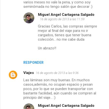
e
varios meses no vale la pena, y como soy
seminómada no tengo salón que decorar :)
n
Miguel Angel Cartagena Salgado
16 de agosto de 2013 a las 11:59
t
Gracias Carlos, las compras siempre
mejor al final del viaje para no ir
a
cargados, tienes que tener buena
colección... no me cabe duda
r
Un abrazo!!
i
o
RESPONDER
s
Viajes
16 de agosto de 2013 a las 9:36
Las láminas son muy buenas. En muchos
casos,además, no ocupan espacio y pesan
poco, por lo que se pueden transportar con
bastante facilidad, aún cuando se compren al
principio del viaje... :)
Miguel Angel Cartagena Salgado