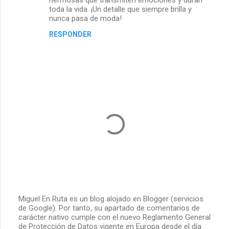
hermosas que transmiten emociones y duran
toda la vida. ¡Un detalle que siempre brilla y
nunca pasa de moda!
RESPONDER
Miguel En Ruta es un blog alojado en Blogger (servicios
de Google). Por tanto, su apartado de comentarios de
P
carácter nativo cumple con el nuevo Reglamento General
u
de Protección de Datos vigente en Europa desde el día
b