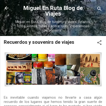
Ir al contenido principal
Miguel En Ruta Blog de
Viajes
Miguel en Ruta, blog de turismo y viajes. Relatos,
fotos, vídeos, rutas y sobre todo "experiencias
personales"
Recuerdos y souvenirs de viajes
Es inevitable cuando viajamos no llevarte a casa algún
recuerdo de los lugares que hemos tenido la gran suerte de