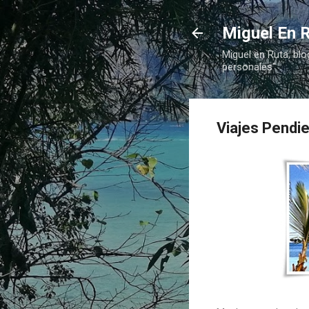
Miguel En R
Miguel en Ruta, blo
personales"
Viajes Pendie