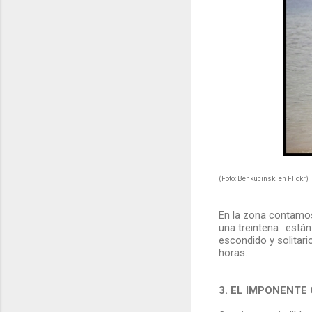
(Foto: Benkucinski en Flickr)
En la zona contamos
una treintena están 
escondido y solitar
horas.
3. EL IMPONENTE