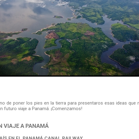
rno de poner los pies en la tierra para presentaros esas ideas q
un futuro viaje a Panamá. ¡Comenzamos!
UN VIAJE A PANAMÁ
PAÍS EN EL PANAMÁ CANAL RAILWAY