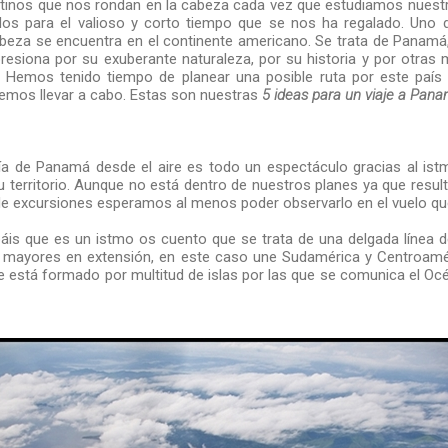
inos que nos rondan en la cabeza cada vez que estudiamos nuestr
os para el valioso y corto tiempo que se nos ha regalado. Uno
abeza se encuentra en el continente americano. Se trata de Panamá
resiona por su exuberante naturaleza, por su historia y por otra
 Hemos tenido tiempo de planear una posible ruta por este país
emos llevar a cabo. Estas son nuestras
5 ideas para un viaje a Pan
ía de Panamá desde el aire es todo un espectáculo gracias al is
u territorio. Aunque no está dentro de nuestros planes ya que resul
de excursiones esperamos al menos poder observarlo en el vuelo que 
áis que es un istmo os cuento que se trata de una delgada línea d
ra mayores en extensión, en este caso une Sudamérica y Centroamér
e está formado por multitud de islas por las que se comunica el Océ