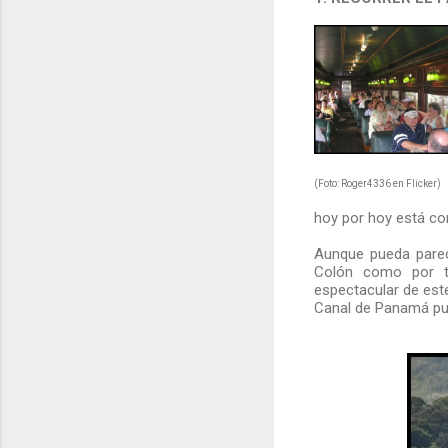
(Foto: Roger4336 en Flicker)
hoy por hoy está co
Aunque pueda parece
Colón como por tra
espectacular de este
Canal de Panamá pud