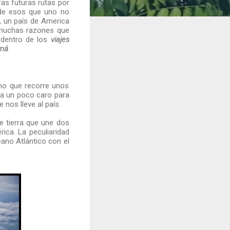
as futuras rutas por
 de esos que uno no
, un país de America
s muchas razones que
 dentro de los
viajes
amá
.
tmo que recorre unos
ta un poco caro para
nos lleve al país.
e tierra que une dos
ica. La peculiaridad
ano Atlántico con el