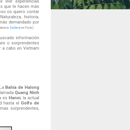
 vivir experiencias
ntes que te hacen más
eso os quiero contar
aturaleza, historia,
ez más demandado por
abecera:
Dalbera
en Flickr)
buscado información
 aire o sorprendentes
ar a cabo en Vietnam
 La
Bahía de Halong
 llamada
Quang Ninh
a es
Hanoi
, la actual
ad hasta el
Golfo de
ormas sorprendentes,