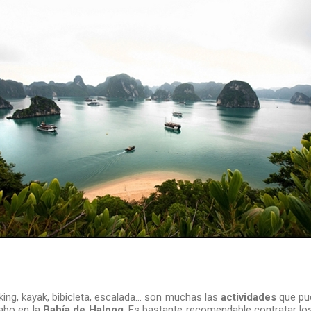
king, kayak, bibicleta, escalada... son muchas las
actividades
que pue
cabo en la
Bahía de Halong
. Es bastante recomendable contratar los