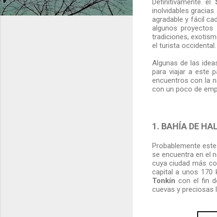
Definitivamente el
inolvidables gracias
agradable y fácil c
algunos proyectos v
tradiciones, exotis
el turista occidenta
Algunas de las ide
para viajar a este p
encuentros con la n
con un poco de empeñ
1. BAHÍA DE H
Probablemente este 
se encuentra en el n
cuya ciudad más co
capital a unos 170 
Tonkín
con el fin d
cuevas y preciosas l