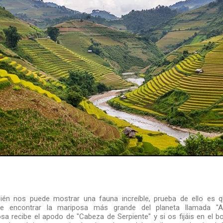
én nos puede mostrar una fauna increíble, prueba de ello es
de encontrar la mariposa más grande del planeta llamada "At
sa recibe el apodo de "Cabeza de Serpiente" y si os fijáis en el 