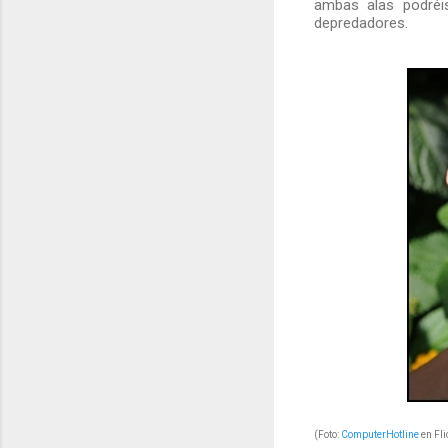
ambas alas podréi
depredadores.
(Foto:
ComputerHotline
en Fli