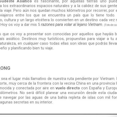
Sudeste Asiático
es fascinante, por aquellas tierras uno puede
 a los extraordinarios espacios naturales y a la calidez de sus ge
ada viaje. Pero aún nos quedan muchos kilómetros por recorrer, por 
iajeros entre los que se encuentra un país que lo tiene todo. N
mo, cultura y un largo etcétera lo convierten en un destino cada v
l. Hoy os voy a dar mis 5
razones para volar al lejano Vietnam
.
(Foto de c
as que os voy a presentar son conocidas por aquellos que hayáis 
aís asiático. Destinos muy turísticos, propuestas para viajar a tu
aturaleza, en cualquier caso todas ellas son ideas que podrás llev
o y planificando bien tu viaje.
ALONG
sea el lugar más llamativo de nuestra ruta pendiente por Vietnam.
orte, muy cerca de la frontera con la vecina China en una provincia
nocida y conectada por aire en
vuelo directo
con España y Europ
kilómetros. No será difícil planear una excursión desde esta ciud
e navegar por las aguas de una bahía repleta de islas con mil f
agunas secretas en su interior.