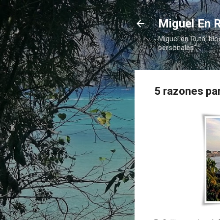
Miguel En R
Miguel en Ruta, blo
personales"
5 razones par