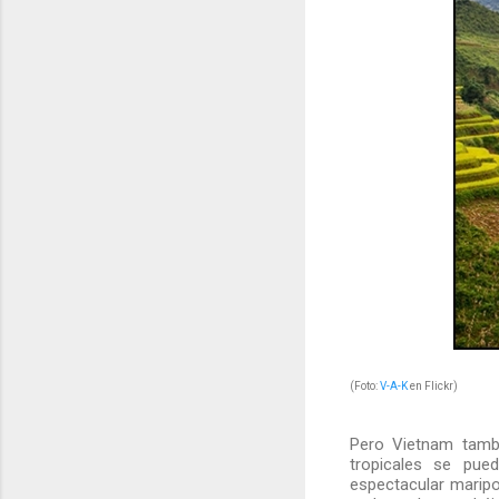
(Foto:
V-A-K
en Flickr)
Pero Vietnam tambi
tropicales se pue
espectacular maripo