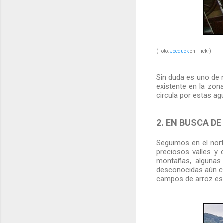
(Foto:
Joeduck
en Flickr)
Sin duda es uno de n
existente en la zo
circula por estas ag
2. EN BUSCA D
Seguimos en el nort
preciosos valles 
montañas, algunas
desconocidas aún co
campos de arroz esca