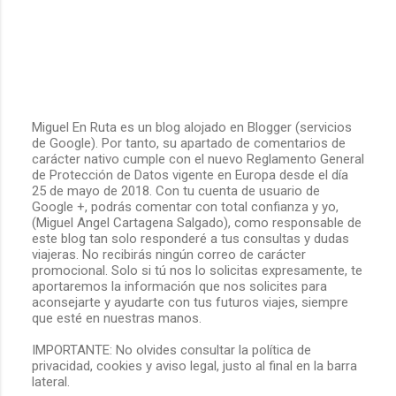
Miguel En Ruta es un blog alojado en Blogger (servicios
de Google). Por tanto, su apartado de comentarios de
P
carácter nativo cumple con el nuevo Reglamento General
u
de Protección de Datos vigente en Europa desde el día
b
25 de mayo de 2018. Con tu cuenta de usuario de
l
Google +, podrás comentar con total confianza y yo,
i
(Miguel Angel Cartagena Salgado), como responsable de
c
este blog tan solo responderé a tus consultas y dudas
a
viajeras. No recibirás ningún correo de carácter
r
promocional. Solo si tú nos lo solicitas expresamente, te
u
aportaremos la información que nos solicites para
n
aconsejarte y ayudarte con tus futuros viajes, siempre
c
que esté en nuestras manos.
o
m
IMPORTANTE: No olvides consultar la política de
e
privacidad, cookies y aviso legal, justo al final en la barra
n
lateral.
t