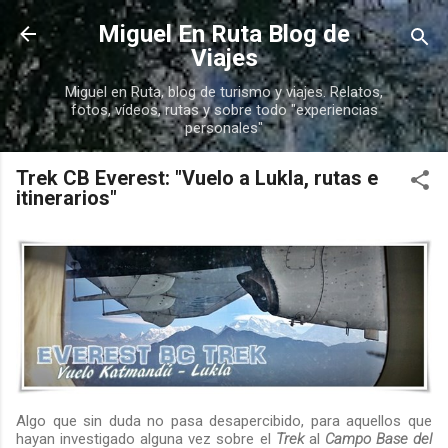
Ir al contenido principal
Miguel En Ruta Blog de
Viajes
Miguel en Ruta, blog de turismo y viajes. Relatos,
fotos, vídeos, rutas y sobre todo "experiencias
personales"
Trek CB Everest: "Vuelo a Lukla, rutas e
itinerarios"
Algo que sin duda no pasa desapercibido, para aquellos que
hayan investigado alguna vez sobre el
Trek
al
Campo Base del