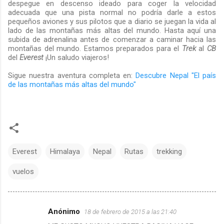
despegue en descenso ideado para coger la velocidad
adecuada que una pista normal no podría darle a estos
pequeños aviones y sus pilotos que a diario se juegan la vida al
lado de las montañas más altas del mundo. Hasta aquí una
subida de adrenalina antes de comenzar a caminar hacia las
montañas del mundo. Estamos preparados para el
Trek
al
CB
del
Everest
¡Un saludo viajeros!
Sigue nuestra aventura completa en:
Descubre Nepal "El país
de las montañas más altas del mundo"
Everest
Himalaya
Nepal
Rutas
trekking
vuelos
Anónimo
18 de febrero de 2015 a las 21:40
C