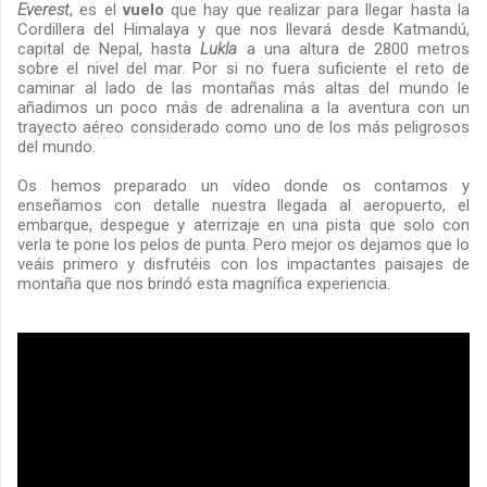
Everest
, es el
vuelo
que hay que realizar para llegar hasta la
Cordillera del Himalaya y que nos llevará desde Katmandú,
capital de Nepal, hasta
Lukla
a una altura de 2800 metros
sobre el nivel del mar. Por si no fuera suficiente el reto de
caminar al lado de las montañas más altas del mundo le
añadimos un poco más de adrenalina a la aventura con un
trayecto aéreo considerado como uno de los más peligrosos
del mundo.
Os hemos preparado un vídeo donde os contamos y
enseñamos con detalle nuestra llegada al aeropuerto, el
embarque, despegue y aterrizaje en una pista que solo con
verla te pone los pelos de punta. Pero mejor os dejamos que lo
veáis primero y disfrutéis con los impactantes paisajes de
montaña que nos brindó esta magnífica experiencia.