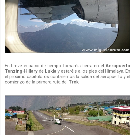
En breve espacio de tiempo tomaréis tierra en el
Aeropuerto
Tenzing-Hillary
de
Lukla
y estaréis a los pies del Himalaya. En
el próximo capítulo os contaremos la salida del aeropuerto y el
comienzo de la primera ruta del
Trek
.