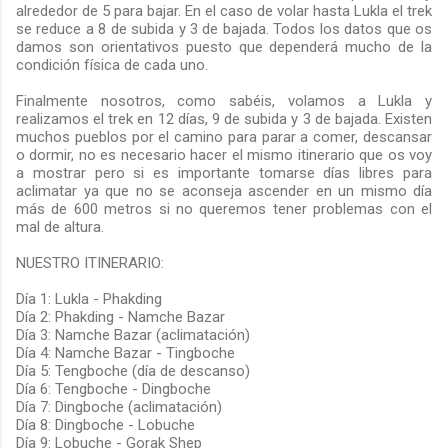
alrededor de 5 para bajar. En el caso de volar hasta Lukla el trek
se reduce a 8 de subida y 3 de bajada. Todos los datos que os
damos son orientativos puesto que dependerá mucho de la
condición física de cada uno.
Finalmente nosotros, como sabéis, volamos a Lukla y
realizamos el trek en 12 días, 9 de subida y 3 de bajada. Existen
muchos pueblos por el camino para parar a comer, descansar
o dormir, no es necesario hacer el mismo itinerario que os voy
a mostrar pero si es importante tomarse días libres para
aclimatar ya que no se aconseja ascender en un mismo día
más de 600 metros si no queremos tener problemas con el
mal de altura.
NUESTRO ITINERARIO:
Día 1: Lukla - Phakding
Día 2: Phakding - Namche Bazar
Día 3: Namche Bazar (aclimatación)
Día 4: Namche Bazar - Tingboche
Día 5: Tengboche (día de descanso)
Día 6: Tengboche - Dingboche
Día 7: Dingboche (aclimatación)
Día 8: Dingboche - Lobuche
Día 9: Lobuche - Gorak Shep