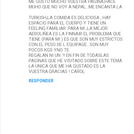
ME GUSTO MUCHO VUESTRA PAGINA,HACE
MUHO QUE NO VOY A NEPAL...ME ENCANTA LA
o
TURKISH,LA COMIDA ES DELICIOSA , HAY
m
ESPACIO PARA EL CUERPO Y TIENE UN
FEELING FAMILIAR .PARA MI ,LA MEJOR
e
AEROLIÑEA ES LA FINNAIR EL PROBLEMA QUE
TIENE (PARA MI ) ES QUE SON MUY ESTRICTOS
CON EL PESO DE L EQUIPAGE.. SON MUY
n
POCOS KGS Y.NO TE
REGALAN NI UN .!! EN FIN DE TODASLAS
t
PAGINAS QUE HE VISITADO SOBRE ESTE TEMA
LA UNICA QUE ME HA GUSTADO ES LA
a
VUESTRA.GRACIAS ! CAROL
r
RESPONDER
i
o
s