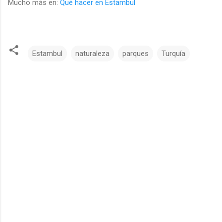
Mucho más en:
Qué hacer en Estambul
Estambul
naturaleza
parques
Turquía
C
o
m
e
n
t
a
r