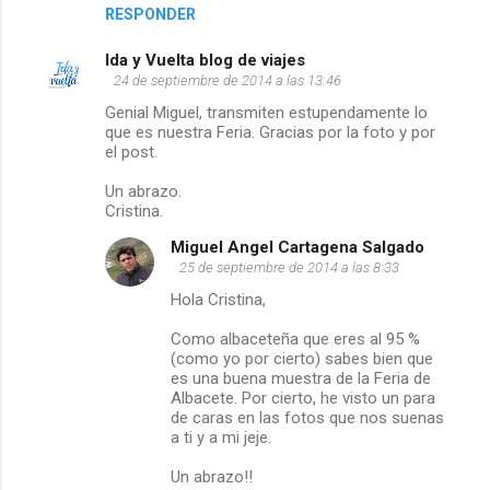
RESPONDER
o
Ida y Vuelta blog de viajes
s
24 de septiembre de 2014 a las 13:46
Genial Miguel, transmiten estupendamente lo
que es nuestra Feria. Gracias por la foto y por
el post.
Un abrazo.
Cristina.
Miguel Angel Cartagena Salgado
25 de septiembre de 2014 a las 8:33
Hola Cristina,
Como albaceteña que eres al 95 %
(como yo por cierto) sabes bien que
es una buena muestra de la Feria de
Albacete. Por cierto, he visto un para
de caras en las fotos que nos suenas
a ti y a mi jeje.
Un abrazo!!