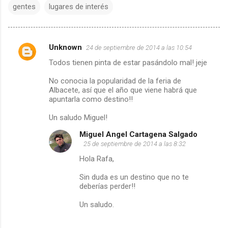
gentes
lugares de interés
Unknown
24 de septiembre de 2014 a las 10:54
C
Todos tienen pinta de estar pasándolo mal! jeje
o
No conocia la popularidad de la feria de
Albacete, así que el año que viene habrá que
m
apuntarla como destino!!
e
Un saludo Miguel!
Miguel Angel Cartagena Salgado
n
25 de septiembre de 2014 a las 8:32
t
Hola Rafa,
Sin duda es un destino que no te
a
deberías perder!!
r
Un saludo.
i