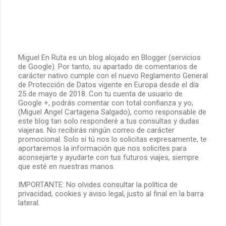
Miguel En Ruta es un blog alojado en Blogger (servicios
de Google). Por tanto, su apartado de comentarios de
P
carácter nativo cumple con el nuevo Reglamento General
u
de Protección de Datos vigente en Europa desde el día
b
25 de mayo de 2018. Con tu cuenta de usuario de
l
Google +, podrás comentar con total confianza y yo,
i
(Miguel Angel Cartagena Salgado), como responsable de
c
este blog tan solo responderé a tus consultas y dudas
a
viajeras. No recibirás ningún correo de carácter
r
promocional. Solo si tú nos lo solicitas expresamente, te
u
aportaremos la información que nos solicites para
n
aconsejarte y ayudarte con tus futuros viajes, siempre
c
que esté en nuestras manos.
o
m
IMPORTANTE: No olvides consultar la política de
e
privacidad, cookies y aviso legal, justo al final en la barra
n
lateral.
t
a
r