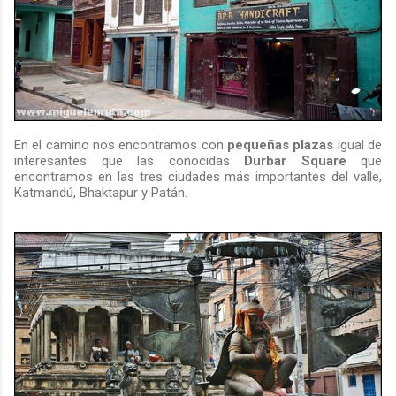
En el camino nos encontramos con
pequeñas plazas
igual de
interesantes que las conocidas
Durbar Square
que
encontramos en las tres ciudades más importantes del valle,
Katmandú, Bhaktapur y Patán.