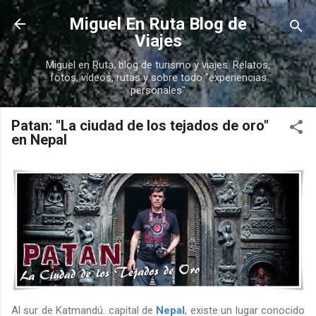
Ir al contenido principal
Miguel En Ruta Blog de
Viajes
Miguel en Ruta, blog de turismo y viajes. Relatos,
fotos, vídeos, rutas y sobre todo "experiencias
personales"
Patan: "La ciudad de los tejados de oro"
en Nepal
Al sur de Katmandú. capital de
Nepal
, existe un lugar conocido