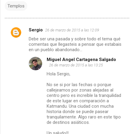
Templos
Sergio
26 de marzo de 2015 a las 12:09
C
Debe ser una pasada y sobre todo el tema qué
comentas que llegasteis a pensar que estabais
o
en un pueblo abandonado...
m
Miguel Angel Cartagena Salgado
26 de marzo de 2015 a las 13:25
e
Hola Sergio,
n
No se si por las fechas o porque
callejeamos por zonas alejadas al
t
centro pero es increíble la tranquilidad
de este lugar en comparación a
Katmandu. Una ciudad con mucha
a
historia donde se puede pasear
tranquilamente. Algo raro en este tipo
r
de destinos asiáticos.
i
Un saludo!!