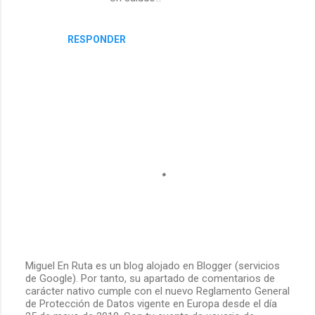
o
RESPONDER
s
Miguel En Ruta es un blog alojado en Blogger (servicios
de Google). Por tanto, su apartado de comentarios de
P
carácter nativo cumple con el nuevo Reglamento General
u
de Protección de Datos vigente en Europa desde el día
b