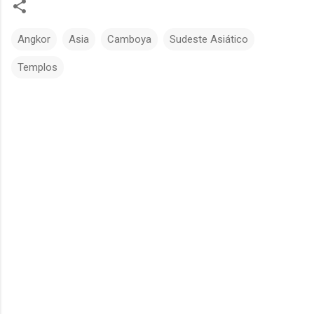
Angkor
Asia
Camboya
Sudeste Asiático
Templos
C
o
m
e
n
t
a
r