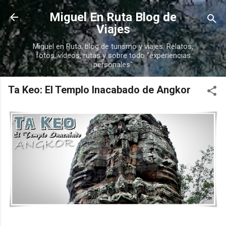
Ir al contenido principal
Miguel En Ruta Blog de
Viajes
Miguel en Ruta, blog de turismo y viajes. Relatos,
fotos, vídeos, rutas y sobre todo "experiencias
personales"
Ta Keo: El Templo Inacabado de Angkor