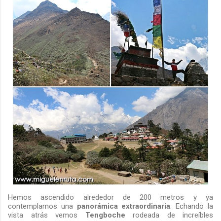
Hemos ascendido alrededor de 200 metros y ya
contemplamos una
panorámica extraordinaria
. Echando la
vista atrás vemos
Tengboche
rodeada de increíbles