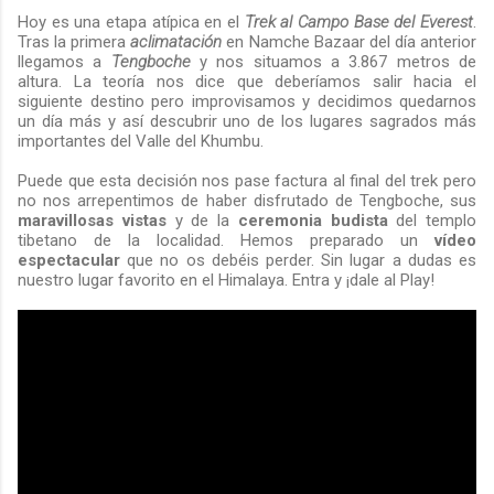
Hoy es una etapa atípica en el
Trek al Campo Base del Everest
.
Tras la primera
aclimatación
en Namche Bazaar del día anterior
llegamos a
Tengboche
y nos situamos a 3.867 metros de
altura. La teoría nos dice que deberíamos salir hacia el
siguiente destino pero improvisamos y decidimos quedarnos
un día más y así descubrir uno de los lugares sagrados más
importantes del Valle del Khumbu.
Puede que esta decisión nos pase factura al final del trek pero
no nos arrepentimos de haber disfrutado de Tengboche, sus
maravillosas vistas
y de la
ceremonia budista
del templo
tibetano de la localidad. Hemos preparado un
vídeo
espectacular
que no os debéis perder. Sin lugar a dudas es
nuestro lugar favorito en el Himalaya. Entra y ¡dale al Play!