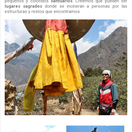
pequeños y coloridos
santuarios
. Creemos que pueden ser
lugares sagrados
donde se incineran a personas por las
estructuras y restos que encontramos.