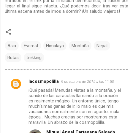
retrasos en el trek por la filmación del recorrido, la ilusión por
llegar al final sigue intacta. ¿Qué podemos decir tras ver esta
última escena antes de irnos a dormir? ¡Un saludo viajeros!
Asia
Everest
Himalaya
Montaña
Nepal
Rutas
trekking
lacosmopolilla
9 de febrero de 2015 a las 11:50
C
¡Qué pasada! Menudas vistas a la montaña, y el
sonido de las caracolas llamando a la oración
o
es realmente mágico. Un entorno único, tengo
muchísimas ganas de ir, lo malo es que mis
m
vacaciones normalmente son en agosto, mala
época... Muchas gracias por mostrarnos esta
e
maravilla. Un abrazo de la cosmopolilla.
Miguel Angel Cartagena Salgado