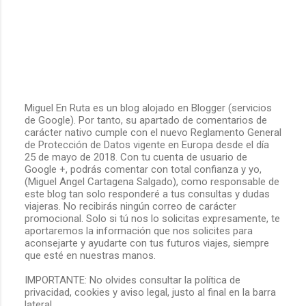
Miguel En Ruta es un blog alojado en Blogger (servicios
de Google). Por tanto, su apartado de comentarios de
P
carácter nativo cumple con el nuevo Reglamento General
u
de Protección de Datos vigente en Europa desde el día
b
25 de mayo de 2018. Con tu cuenta de usuario de
l
Google +, podrás comentar con total confianza y yo,
i
(Miguel Angel Cartagena Salgado), como responsable de
c
este blog tan solo responderé a tus consultas y dudas
a
viajeras. No recibirás ningún correo de carácter
r
promocional. Solo si tú nos lo solicitas expresamente, te
u
aportaremos la información que nos solicites para
n
aconsejarte y ayudarte con tus futuros viajes, siempre
c
que esté en nuestras manos.
o
m
IMPORTANTE: No olvides consultar la política de
e
privacidad, cookies y aviso legal, justo al final en la barra
n
lateral.
t