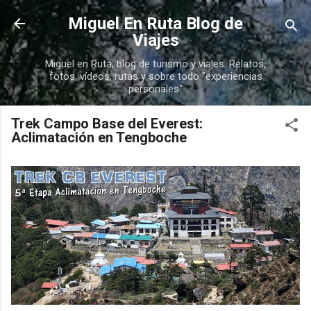
Ir al contenido principal
Miguel En Ruta Blog de
Viajes
Miguel en Ruta, blog de turismo y viajes. Relatos,
fotos, vídeos, rutas y sobre todo "experiencias
personales"
Trek Campo Base del Everest:
Aclimatación en Tengboche