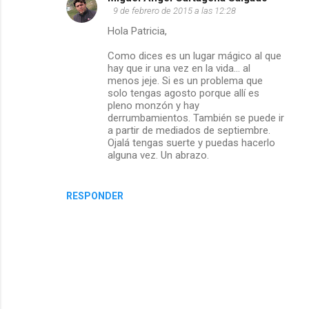
n
9 de febrero de 2015 a las 12:28
t
Hola Patricia,
Como dices es un lugar mágico al que
a
hay que ir una vez en la vida... al
menos jeje. Si es un problema que
r
solo tengas agosto porque allí es
pleno monzón y hay
i
derrumbamientos. También se puede ir
a partir de mediados de septiembre.
o
Ojalá tengas suerte y puedas hacerlo
alguna vez. Un abrazo.
s
RESPONDER