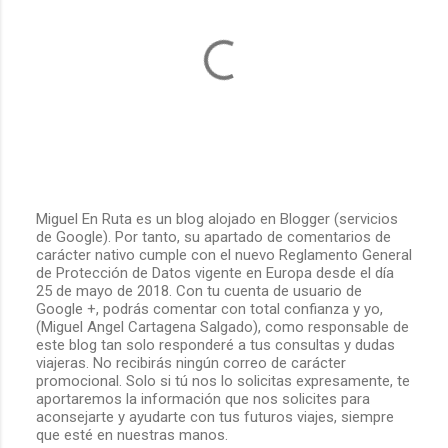
s
Miguel En Ruta es un blog alojado en Blogger (servicios
de Google). Por tanto, su apartado de comentarios de
P
carácter nativo cumple con el nuevo Reglamento General
u
de Protección de Datos vigente en Europa desde el día
b
25 de mayo de 2018. Con tu cuenta de usuario de
l
Google +, podrás comentar con total confianza y yo,
i
(Miguel Angel Cartagena Salgado), como responsable de
c
este blog tan solo responderé a tus consultas y dudas
a
viajeras. No recibirás ningún correo de carácter
r
promocional. Solo si tú nos lo solicitas expresamente, te
u
aportaremos la información que nos solicites para
n
aconsejarte y ayudarte con tus futuros viajes, siempre
c
que esté en nuestras manos.
o