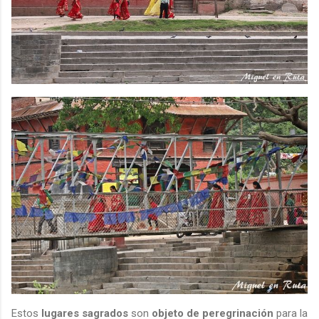
Estos
lugares sagrados
son
objeto de peregrinación
para la