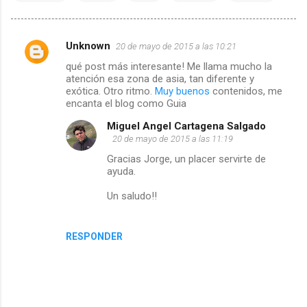
Unknown
20 de mayo de 2015 a las 10:21
C
qué post más interesante! Me llama mucho la
atención esa zona de asia, tan diferente y
o
exótica. Otro ritmo.
Muy buenos
contenidos, me
encanta el blog como Guia
m
Miguel Angel Cartagena Salgado
e
20 de mayo de 2015 a las 11:19
Gracias Jorge, un placer servirte de
n
ayuda.
t
Un saludo!!
a
RESPONDER
r
i
o