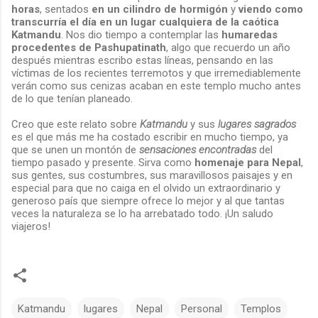
horas
, sentados
en un cilindro de hormigón
y
viendo como
transcurría el día en un lugar cualquiera de la caótica
Katmandu
. Nos dio tiempo a contemplar las
humaredas
procedentes de Pashupatinath
, algo que recuerdo un año
después mientras escribo estas líneas, pensando en las
víctimas de los recientes terremotos y que irremediablemente
verán como sus cenizas acaban en este templo mucho antes
de lo que tenían planeado.
Creo que este relato sobre
Katmandu
y sus
lugares sagrados
es el que más me ha costado escribir en mucho tiempo, ya
que se unen un montón de
sensaciones encontradas
del
tiempo pasado y presente. Sirva como
homenaje para Nepal
,
sus gentes, sus costumbres, sus maravillosos paisajes y en
especial para que no caiga en el olvido un extraordinario y
generoso país que siempre ofrece lo mejor y al que tantas
veces la naturaleza se lo ha arrebatado todo. ¡Un saludo
viajeros!
Katmandu
lugares
Nepal
Personal
Templos