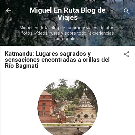
Ir al contenido principal
Miguel En Ruta Blog de
Viajes
Miguel en Ruta, blog de turismo y viajes. Relatos,
fotos, vídeos, rutas y sobre todo "experiencias
personales"
Katmandu: Lugares sagrados y
sensaciones encontradas a orillas del
Río Bagmati