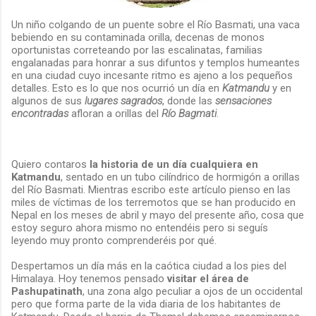
Un niño colgando de un puente sobre el Río Basmati, una vaca
bebiendo en su contaminada orilla, decenas de monos
oportunistas correteando por las escalinatas, familias
engalanadas para honrar a sus difuntos y templos humeantes
en una ciudad cuyo incesante ritmo es ajeno a los pequeños
detalles. Esto es lo que nos ocurrió un día en
Katmandu
y en
algunos de sus
lugares sagrados
, donde las
sensaciones
encontradas
afloran a orillas del
Río Bagmati
.
Quiero contaros
la historia de un día cualquiera en
Katmandu
, sentado en un tubo cilíndrico de hormigón a orillas
del Río Basmati. Mientras escribo este artículo pienso en las
miles de víctimas de los terremotos que se han producido en
Nepal en los meses de abril y mayo del presente año, cosa que
estoy seguro ahora mismo no entendéis pero si seguís
leyendo muy pronto comprenderéis por qué.
Despertamos un día más en la caótica ciudad a los pies del
Himalaya. Hoy tenemos pensado
visitar el área de
Pashupatinath
, una zona algo peculiar a ojos de un occidental
pero que forma parte de la vida diaria de los habitantes de