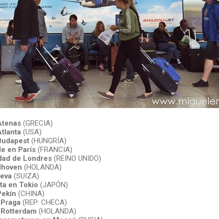
Atenas
(GRECIA)
tlanta
(USA)
Budapest
(HUNGRÍA)
le en París
(FRANCIA)
dad de Londres
(REINO UNIDO)
dhoven
(HOLANDA)
eva
(SUIZA)
ta en Tokio
(JAPÓN)
Pekín
(CHINA)
 Praga
(REP: CHECA)
 Rotterdam
(HOLANDA)