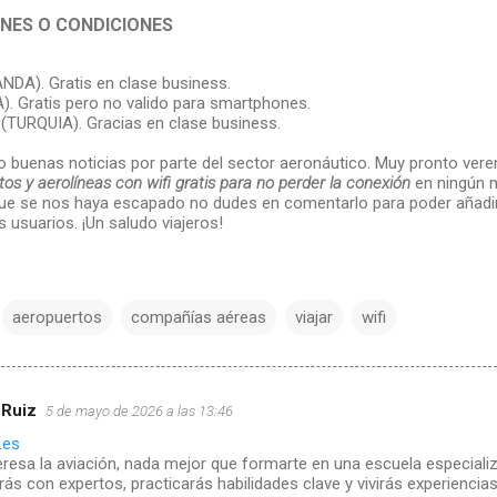
NES O CONDICIONES
NDA). Gratis en clase business.
). Gratis pero no valido para smartphones.
s
(TURQUIA). Gracias en clase business.
buenas noticias por parte del sector aeronáutico. Muy pronto ve
os y aerolíneas con wifi gratis para no perder la conexión
en ningún m
e se nos haya escapado no dudes en comentarlo para poder añadir
s usuarios. ¡Un saludo viajeros!
aeropuertos
compañías aéreas
viajar
wifi
 Ruiz
5 de mayo de 2026 a las 13:46
.es
teresa la aviación, nada mejor que formarte en una escuela especiali
ás con expertos, practicarás habilidades clave y vivirás experiencia