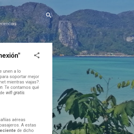
eriencias
nexión"
 unen a lo
 para soportar mejor
net mientras viajas?.
ón
. Te contamos qué
 de
wifi gratis
.
añías aéreas
 pasajeros. A estas
eciente
de dicho