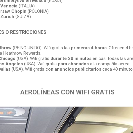
eremetyevo en Moscú
(RUSIA)
 Venecia
(ITALIA)
rsaw Chopin
(POLONIA)
 Zurich
(SUIZA)
S O RESTRICCIONES
throw
(REINO UNIDO). Wifi gratis las
primeras 4 horas
. Ofrecen 4 
ama Heathrow Rewards.
Chicago
(USA). Wifi gratis
durante 20 minutos
en casi todas las áre
os Angeles
(USA). Wifi gratis
para abonados
a la compañía aérea.
allas
(USA). Wifi gratis
con anuncios publicitarios
cada 40 minuto
AEROLÍNEAS CON WIFI GRATIS