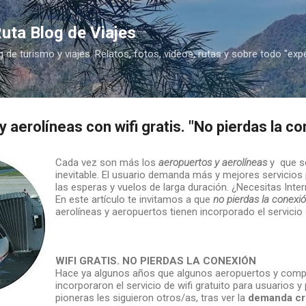
Ir al contenido principal
uta Blog de Viajes
g de turismo y viajes. Relatos, fotos, vídeos, rutas y sobre todo "exp
 aerolíneas con wifi gratis. "No pierdas la co
Cada vez son más los
aeropuertos y aerolíneas
y que se
inevitable. El usuario demanda más y mejores servicios
las esperas y vuelos de larga duración. ¿Necesitas Inter
En este artículo te invitamos a que
no pierdas la conexi
aerolíneas y aeropuertos tienen incorporado el servicio
WIFI GRATIS. NO PIERDAS LA CONEXIÓN
Hace ya algunos años que algunos aeropuertos y comp
incorporaron el servicio de wifi gratuito para usuarios y
pioneras les siguieron otros/as, tras ver la
demanda cr