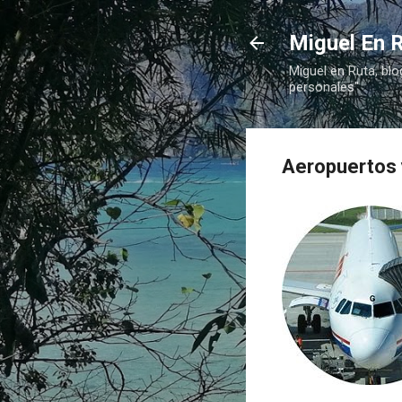
Miguel En R
Miguel en Ruta, blo
personales"
Aeropuertos y