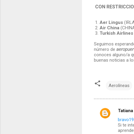
CON RESTRICCIO
1.
Aer Lingus
(IRLA
2.
Air China
(CHINA
3.
Turkish Airline
Seguimos esperando 
número de
aeropuert
conoces alguno/a qu
buenas noticias a lo
Aerolíneas
Tatiana
C
bravo19
Si te in
o
aprender