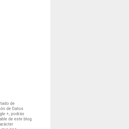
rtado de
ión de Datos
gle +, podrás
ble de este blog
arácter