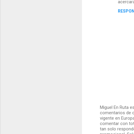
acercará
m
RESPO
e
n
t
a
r
i
o
s
Miguel En Ruta es
comentarios de c
P
vigente en Europ
u
comentar con tot
b
tan solo responde
l