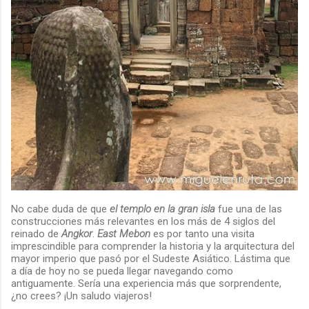
No cabe duda de que
el templo en la gran isla
fue una de las
construcciones más relevantes en los más de 4 siglos del
reinado de
Angkor
.
East Mebon
es por tanto una visita
imprescindible para comprender la historia y la arquitectura del
mayor imperio que pasó por el Sudeste Asiático. Lástima que
a día de hoy no se pueda llegar navegando como
antiguamente. Sería una experiencia más que sorprendente,
¿no crees? ¡Un saludo viajeros!