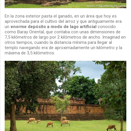
En la zona exterior pasta el ganado, en un área que hoy es
aprovechada para el cultivo del arroz y que antiguamente era
un
enorme depósito a modo de lago artificial
conocido
como Baray Oriental, que contaba con unas dimensiones de
7,5 kilómetros de largo por 2 kilómetros de ancho. Imaginad en
otros tiempos, cuando la distancia mínima para llegar al
templo navegando era de aproximadamente un kilómetro y la
máxima de 3,5 kilómetros.