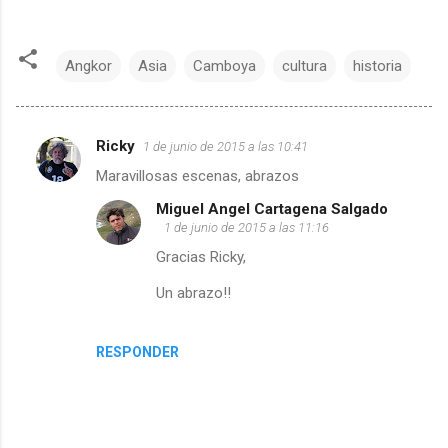
Angkor
Asia
Camboya
cultura
historia
Ricky
1 de junio de 2015 a las 10:41
C
Maravillosas escenas, abrazos
o
Miguel Angel Cartagena Salgado
1 de junio de 2015 a las 11:16
m
Gracias Ricky,
e
Un abrazo!!
n
RESPONDER
t
a
r