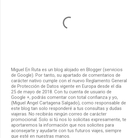
i
o
s
Miguel En Ruta es un blog alojado en Blogger (servicios
de Google). Por tanto, su apartado de comentarios de
P
carácter nativo cumple con el nuevo Reglamento General
u
de Protección de Datos vigente en Europa desde el día
b
25 de mayo de 2018. Con tu cuenta de usuario de
l
Google +, podrás comentar con total confianza y yo,
i
(Miguel Angel Cartagena Salgado), como responsable de
c
este blog tan solo responderé a tus consultas y dudas
a
viajeras. No recibirás ningún correo de carácter
r
promocional. Solo si tú nos lo solicitas expresamente, te
u
aportaremos la información que nos solicites para
n
aconsejarte y ayudarte con tus futuros viajes, siempre
c
que esté en nuestras manos.
o