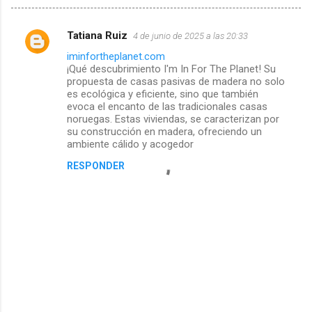
Tatiana Ruiz
4 de junio de 2025 a las 20:33
C
iminfortheplanet.com
¡Qué descubrimiento I'm In For The Planet! Su
o
propuesta de casas pasivas de madera no solo
es ecológica y eficiente, sino que también
m
evoca el encanto de las tradicionales casas
noruegas. Estas viviendas, se caracterizan por
e
su construcción en madera, ofreciendo un
ambiente cálido y acogedor
n
RESPONDER
t
a
r
i
o