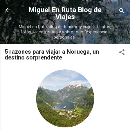
Ir al contenido principal
Miguel En Ruta Blog de
Viajes
Miguel en Ruta, blog de turismo y viajes. Relatos,
fotos, vídeos, rutas y sobre todo "experiencias
personales"
5 razones para viajar a Noruega, un
destino sorprendente