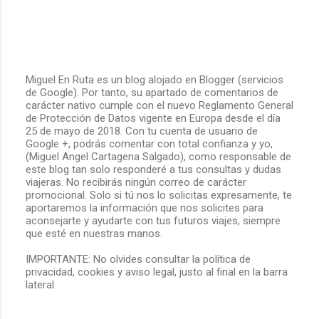
s
Miguel En Ruta es un blog alojado en Blogger (servicios
de Google). Por tanto, su apartado de comentarios de
P
carácter nativo cumple con el nuevo Reglamento General
u
de Protección de Datos vigente en Europa desde el día
b
25 de mayo de 2018. Con tu cuenta de usuario de
l
Google +, podrás comentar con total confianza y yo,
i
(Miguel Angel Cartagena Salgado), como responsable de
c
este blog tan solo responderé a tus consultas y dudas
a
viajeras. No recibirás ningún correo de carácter
r
promocional. Solo si tú nos lo solicitas expresamente, te
u
aportaremos la información que nos solicites para
n
aconsejarte y ayudarte con tus futuros viajes, siempre
c
que esté en nuestras manos.
o
m
IMPORTANTE: No olvides consultar la política de
e
privacidad, cookies y aviso legal, justo al final en la barra
n
lateral.
t
a
r