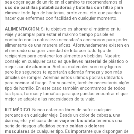
sea coger agua de un río en el camino te recomendamos el
uso de pastillas potabilizadoras
y
botellas con filtro
para
eliminar todo tipo de bacterias, protozoos, etc. que puedan
hacer que enfermes con facilidad en cualquier momento.
ALIMENTACIÓN
: Si tu objetivo es ahorrar al máximo en tu
viaje y acampar para estar el máximo tiempo posible en
contacto con la naturaleza necesitarás accesorios para poder
alimentarte de una manera eficaz. Afortunadamente existen en
el mercado una gran variedad de
kits
con todo tipo de
recipientes para contener los alimentos y bebidas. Nuestro
consejo en cualquier caso es que lleves
material
de plástico o
mejor aún
de aluminio
. Ambos materiales son muy ligeros
pero los segundos te aportarán además firmeza y son más
difíciles de romper. Además estos últimos podrás utilizarlos
para cocinar al fuego. Por supuesto, también necesitarás algún
tipo de hornillo. En este caso también encontramos de todos
los tipos, formas y tamaños para que puedas encontrar el que
mejor se adapte a las necesidades de tu viaje.
KIT MÉDICO
: Nunca estamos libres de sufrir cualquier
percance en cualquier viaje. Desde un dolor de cabeza, una
diarrea, etc. y el caso de un
viaje en bicicleta
tenemos una
serie de riesgos añadidos como
caídas
o
dolores
musculares
de cualquier tipo. Es importante que dispongan de