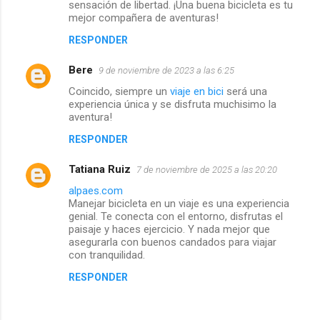
sensación de libertad. ¡Una buena bicicleta es tu
e
mejor compañera de aventuras!
RESPONDER
n
Bere
9 de noviembre de 2023 a las 6:25
t
Coincido, siempre un
viaje en bici
será una
a
experiencia única y se disfruta muchisimo la
aventura!
r
RESPONDER
i
Tatiana Ruiz
7 de noviembre de 2025 a las 20:20
o
alpaes.com
Manejar bicicleta en un viaje es una experiencia
s
genial. Te conecta con el entorno, disfrutas el
paisaje y haces ejercicio. Y nada mejor que
asegurarla con buenos candados para viajar
con tranquilidad.
RESPONDER