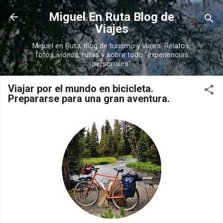
Ir al contenido principal
Miguel En Ruta Blog de
Viajes
Miguel en Ruta, blog de turismo y viajes. Relatos,
fotos, vídeos, rutas y sobre todo "experiencias
personales"
Viajar por el mundo en bicicleta.
Prepararse para una gran aventura.