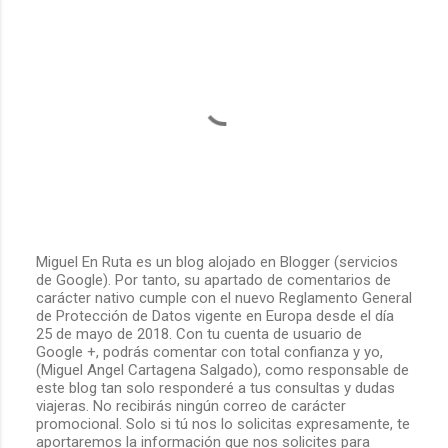
Miguel En Ruta es un blog alojado en Blogger (servicios
de Google). Por tanto, su apartado de comentarios de
P
carácter nativo cumple con el nuevo Reglamento General
u
de Protección de Datos vigente en Europa desde el día
b
25 de mayo de 2018. Con tu cuenta de usuario de
l
Google +, podrás comentar con total confianza y yo,
i
(Miguel Angel Cartagena Salgado), como responsable de
c
este blog tan solo responderé a tus consultas y dudas
a
viajeras. No recibirás ningún correo de carácter
r
promocional. Solo si tú nos lo solicitas expresamente, te
u
aportaremos la información que nos solicites para
n