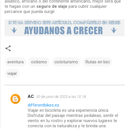
asiático, africano o del continente americano, mejor será que
te hagas con un
seguro de viaje
para cubrir cualquier
percance que pueda surgir.
aventura
ciclismo
cicloturismo
Rutas en bici
viajar
AC
30 de junio de 2023 a las 10:18
C
differentbikes.es
Viajar en bicicleta es una experiencia única.
o
Disfrutar del paisaje mientras pedaleas, sentir el
viento en tu rostro y explorar nuevos lugares te
m
conecta con la naturaleza y te brinda una