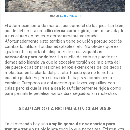
Imagen:
Dainis Matisons
El adormecimiento de manos, así como el de los pies también
puede deberse a un
sillín demasiado rígido
, que no se adapte
a tus gluteos o no esté correctamente adaptado.
Afortunadamente esto también tiene solución porque podrás
cambiarlo, utilizar fundas adaptables, etc. No olvides que es
igualmente importante disponer de unas
zapatillas
adecuadas para pedalear
. La suelta de esta no puede ser
demasiado blanda ya que la excesiva torsión de la planta del
pie puede ocasionar lesiones en los extensores de los dedos,
molestias en la planta del pie, etc. Puede que no lo notes
cuando pedalees pero sí cuando te bajes y comiences a
caminar. Tampoco es oblitagorio que lleves zapatillas con
calas pero sí que la suela sea lo suficientemente rígida como
para permitirte pedalear varios días seguidos sin molestias.
ADAPTANDO LA BICI PARA UN GRAN VIAJE
En el mercado hay una
amplia gama de accesorios para
transportar en tu bicicleta
todo lo que necesitas. Existen kits