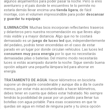
algunos alojamientos para poder pasar la noche. Pero si eres
aventurero y el país donde te encuentres te lo permite no
estaría demás llevar encima una
tienda ligera
, de fácil
montaje, con el volumen imprescindible para poder
descansar
y guardar tu equipaje
.
ILUMINACIÓN
: Muchas bicis incorporan reflectantes traseros
y delanteros pero nuestra recomendación es que lleves algo
más visible y a mayor distancia. Algo que no te costará
demasiado es un
juego de luces led
que, independientemente
del pedaleo, podrás tener encendidas en el caso de estar
parado en un lugar por donde circulan vehículos. Las luces led
consumen muy poca energía
por lo que no necesitarás
demasiadas pilas o baterías. Del mismo modo necesitarás
luces si estás acampado durante la noche. Sigue siendo buena
opción adquirir una pequeña lámpara led para ahorrar en
energía.
TRATAMIENTO DE AGUA
: Hacer kilómetros en bicicleta
supone un desgaste considerable y aunque día a día te cueste
menos, por estar más acostumbrado a hacer kilómetros,
debes tener en cuenta que debes estar hidratado. No siempre
tendrás la posibilidad de pasar por un pueblo para llenar tus
botellas con agua potable. Para esas ocasiones en que te
quedas sin agua en mitad de ninguna parte y tu única opción