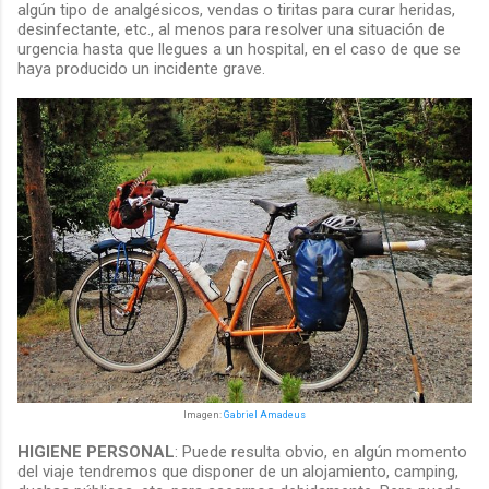
algún tipo de analgésicos, vendas o tiritas para curar heridas,
desinfectante, etc., al menos para resolver una situación de
urgencia hasta que llegues a un hospital, en el caso de que se
haya producido un incidente grave.
Imagen:
Gabriel Amadeus
HIGIENE PERSONAL
: Puede resulta obvio, en algún momento
del viaje tendremos que disponer de un alojamiento, camping,