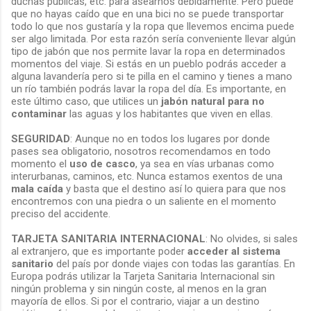
duchas públicas, etc. para asearnos debidamente. Pero puede
que no hayas caído que en una bici no se puede transportar
todo lo que nos gustaría y la ropa que llevemos encima puede
ser algo limitada. Por esta razón sería conveniente llevar algún
tipo de jabón que nos permite lavar la ropa en determinados
momentos del viaje. Si estás en un pueblo podrás acceder a
alguna lavandería pero si te pilla en el camino y tienes a mano
un río también podrás lavar la ropa del día. Es importante, en
este último caso, que utilices un
jabón natural para no
contaminar
las aguas y los habitantes que viven en ellas.
SEGURIDAD
: Aunque no en todos los lugares por donde
pases sea obligatorio, nosotros recomendamos en todo
momento el
uso de casco
, ya sea en vías urbanas como
interurbanas, caminos, etc. Nunca estamos exentos de una
mala caída
y basta que el destino así lo quiera para que nos
encontremos con una piedra o un saliente en el momento
preciso del accidente.
TARJETA SANITARIA INTERNACIONAL
: No olvides, si sales
al extranjero, que es importante poder
acceder al sistema
sanitario
del país por donde viajes con todas las garantías. En
Europa podrás utilizar la Tarjeta Sanitaria Internacional sin
ningún problema y sin ningún coste, al menos en la gran
mayoría de ellos. Si por el contrario, viajar a un destino