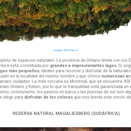
Imagen: Rick Harris
pleto de espacios naturales. La provincia de Ontario limita con los 
ntera está constituida por
grandes e impresionantes lagos
. Si se
agos más pequeños
, ideales para recorrer y disfrutar de la naturale
ituado en la localidad del mismo nombre y que ofrece
numerosas act
 grandes ciudades. La más cercana es Montreal, que se encuentra 450 
an Ontario y Kebec, por lo que la tranquilidad está garantizada en e
smo, cicloturismo, los paseos en barca y las puestas de sol son alg
 elegir para
disfrutar de los colores
que nos brinda este rincón d
RESERVA NATURAL MAGALIESBERG (SUDÁFRICA)