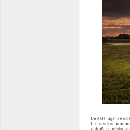
De este lugar se di
hallaron los
homíni
estrañar que Magal