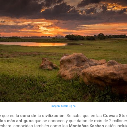
Imagen: StormSignal
ce que es
la cuna de la civilización
. Se sabe que en las
Cuevas Ster
dos más antiguos
que se conocen y que datan de más de 2 millones
iesberg, conocidas también como las
Montañas Kashan
estén inclui