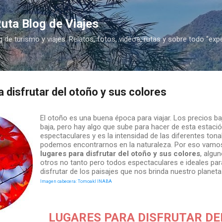
Ir al contenido principal
uta Blog de Viajes
g de turismo y viajes. Relatos, fotos, vídeos, rutas y sobre todo "exp
a disfrutar del otoño y sus colores
El otoño es una buena época para viajar. Los precios ba
baja, pero hay algo que sube para hacer de esta estaci
espectaculares y es la intensidad de las diferentes ton
podemos encontrarnos en la naturaleza. Por eso vamo
lugares para disfrutar del otoño y sus colores
, algu
otros no tanto pero todos espectaculares e ideales par
disfrutar de los paisajes que nos brinda nuestro planeta
Imagen cabecera: Tomoakl INABA
LUGARES PARA DISFRUTAR DE