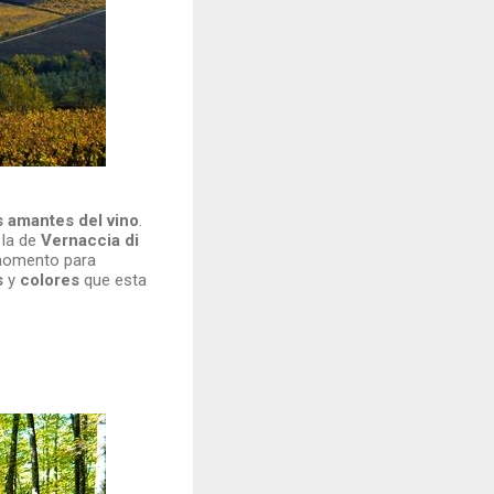
os amantes del vino
.
la de
Vernaccia di
 momento para
s
y
colores
que esta