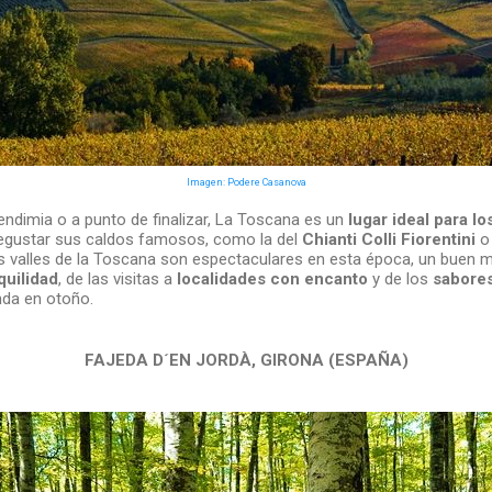
Imagen: Podere Casanova
endimia o a punto de finalizar, La Toscana es un
lugar ideal para l
degustar sus caldos famosos, como la del
Chianti Colli Fiorentini
o 
os valles de la Toscana son espectaculares en esta época, un buen
quilidad
, de las visitas a
localidades con encanto
y de los
sabore
inda en otoño.
FAJEDA D´EN JORDÀ, GIRONA (ESPAÑA)