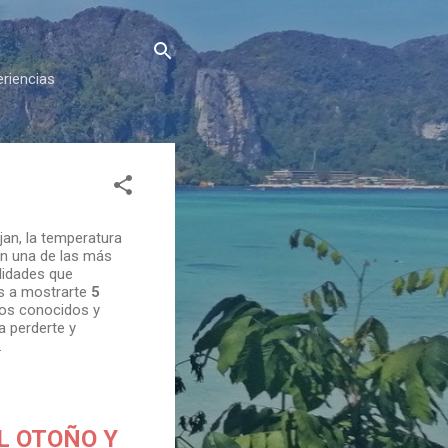
eriencias
jan, la temperatura
ón una de las más
alidades que
s a mostrarte
5
nos conocidos y
a perderte y
.
L OTOÑO Y