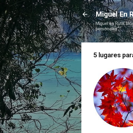
Miguel En R
Miguel en Ruta, blo
personales"
5 lugares par