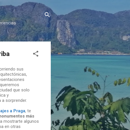
eriencias
riba
orriendo sus
quitectónicas,
resentaciones
z queremos
ciudad que solo
rica y
a a sorprender.
iajes a Praga
, te
monumentos más
 a mostrarte algunos
ba en otras