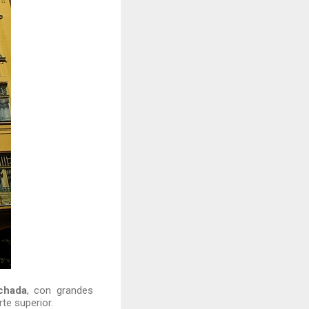
achada
, con grandes
te superior.