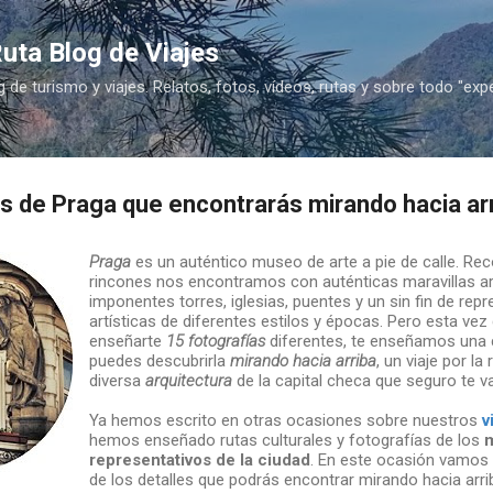
Ir al contenido principal
uta Blog de Viajes
g de turismo y viajes. Relatos, fotos, vídeos, rutas y sobre todo "exp
s de Praga que encontrarás mirando hacia ar
Praga
es un auténtico museo de arte a pie de calle. Rec
rincones nos encontramos con auténticas maravillas ar
imponentes torres, iglesias, puentes y un sin fin de rep
artísticas de diferentes estilos y épocas. Pero esta ve
enseñarte
15 fotografías
diferentes, te enseñamos una 
puedes descubrirla
mirando hacia arriba
, un viaje por la 
diversa
arquitectura
de la capital checa que seguro te v
Ya hemos escrito en otras ocasiones sobre nuestros
v
hemos enseñado rutas culturales y fotografías de los
representativos de la ciudad
. En este ocasión vamos
de los detalles que podrás encontrar mirando hacia arri