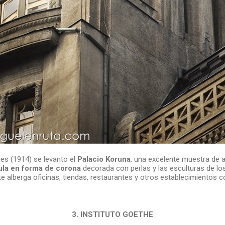
s (1914) se levanto el
Palacio Koruna
, una excelente muestra de 
la en forma de corona
decorada con perlas y las esculturas de lo
e alberga oficinas, tiendas, restaurantes y otros establecimientos 
3. INSTITUTO GOETHE