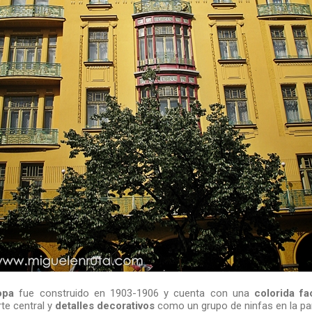
opa
fue construido en 1903-1906 y cuenta con una
colorida f
te central y
detalles decorativos
como un grupo de ninfas en la par