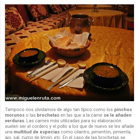
Tampoco nos olvidamos de algo tan típico como los
pinchos
morunos
o las
brochetas
en las que a la carne
se le añaden
verduras
. Las carnes más utilizadas para su elaboración
suelen ser el cordero y el pollo a los que de nuevo se les añade
una
multitud de especias
como cilantro, pimentón, pimienta,
ajo, sal, zumo de limón, etc. En el caso de las brochetas se