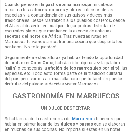
Cuando pienso en la
gastronomía marroquí
mi cabeza
recuerda los
sabores
,
colores
y
olores
intensos de las
especias y la contundencia de sus guisos y dulces más
tradicionales. Desde Marrakech a los pueblos costeros, desde
el Atlas al desierto, en cualquier lugar podrás disfrutar de
exquisitos platos que mantienen la esencia de antiguas
recetas del norte de África
. Tras nuestras rutas en
Marruecos te vamos a mostrar una cocina que despierta los
sentidos. ¡No te lo pierdas!
Seguramente a estas alturas ya habrás tenido la oportunidad
de probar un
Cous Cous
, habrás oído alguna vez la palabra
"
tajin
" o conocerás la
afición de los marroquíes por el té
, las
especias, etc. Todo esto forma parte de la tradición culinaria
del país pero vamos a ir más allá para que tu también puedas
disfrutar del paladar si decides visitar Marruecos.
GASTRONOMÍA EN MARRUECOS
UN DULCE DESPERTAR
Si hablamos de la gastronomía de
Marruecos
tenemos que
hablar en primer lugar de los
dulces
y
pastas
que se elaboran
en muchas de sus cocinas. No importa si estás en un hotel