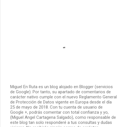
s
Miguel En Ruta es un blog alojado en Blogger (servicios
de Google). Por tanto, su apartado de comentarios de
P
carácter nativo cumple con el nuevo Reglamento General
u
de Protección de Datos vigente en Europa desde el día
b
25 de mayo de 2018. Con tu cuenta de usuario de
l
Google +, podrás comentar con total confianza y yo,
i
(Miguel Angel Cartagena Salgado), como responsable de
c
este blog tan solo responderé a tus consultas y dudas
a