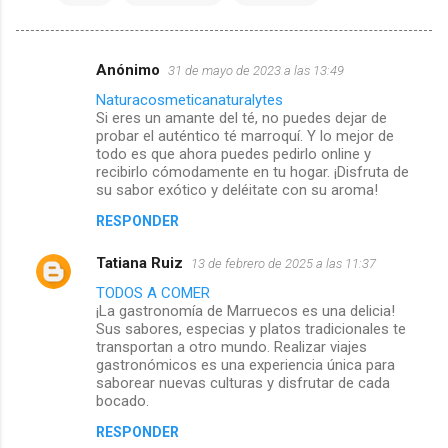
Anónimo
31 de mayo de 2023 a las 13:49
C
Naturacosmeticanaturalytes
Si eres un amante del té, no puedes dejar de
o
probar el auténtico té marroquí. Y lo mejor de
todo es que ahora puedes pedirlo online y
m
recibirlo cómodamente en tu hogar. ¡Disfruta de
su sabor exótico y deléitate con su aroma!
e
RESPONDER
n
Tatiana Ruiz
13 de febrero de 2025 a las 11:37
t
TODOS A COMER
¡La gastronomía de Marruecos es una delicia!
a
Sus sabores, especias y platos tradicionales te
transportan a otro mundo. Realizar viajes
gastronómicos es una experiencia única para
r
saborear nuevas culturas y disfrutar de cada
bocado.
i
RESPONDER
o