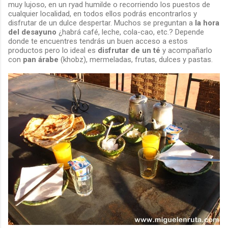
muy lujoso, en un ryad humilde o recorriendo los puestos de
cualquier localidad, en todos ellos podrás encontrarlos y
disfrutar de un dulce despertar. Muchos se preguntan a
la hora
del desayuno
¿habrá café, leche, cola-cao, etc.? Depende
donde te encuentres tendrás un buen acceso a estos
productos pero lo ideal es
disfrutar de un té
y acompañarlo
con
pan árabe
(khobz), mermeladas, frutas, dulces y pastas.