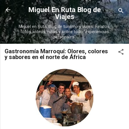
Ir al contenido principal
Miguel En Ruta Blog de
Viajes
Miguel en Ruta, blog de turismo y viajes. Relatos,
fotos, vídeos, rutas y sobre todo "experiencias
personales"
Gastronomía Marroquí: Olores, colores
y sabores en el norte de África