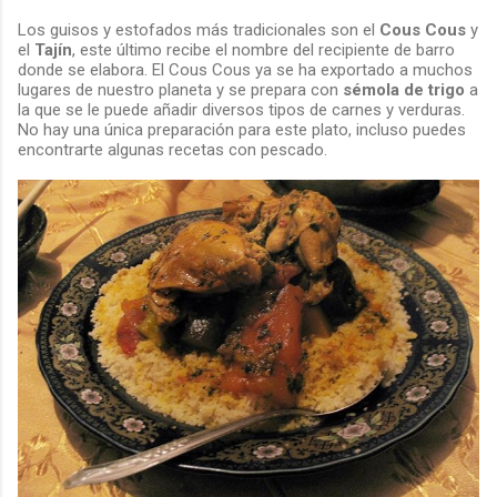
Los guisos y estofados más tradicionales son el
Cous Cous
y
el
Tajín
, este último recibe el nombre del recipiente de barro
donde se elabora. El Cous Cous ya se ha exportado a muchos
lugares de nuestro planeta y se prepara con
sémola de trigo
a
la que se le puede añadir diversos tipos de carnes y verduras.
No hay una única preparación para este plato, incluso puedes
encontrarte algunas recetas con pescado.