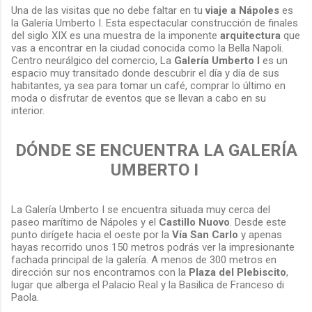
Una de las visitas que no debe faltar en tu
viaje a Nápoles
es
la Galería Umberto I. Esta espectacular construcción de finales
del siglo XIX es una muestra de la imponente
arquitectura
que
vas a encontrar en la ciudad conocida como la Bella Napoli.
Centro neurálgico del comercio, La
Galería Umberto I
es un
espacio muy transitado donde descubrir el día y día de sus
habitantes, ya sea para tomar un café, comprar lo último en
moda o disfrutar de eventos que se llevan a cabo en su
interior.
DÓNDE SE ENCUENTRA LA GALERÍA
UMBERTO I
La Galería Umberto I se encuentra situada muy cerca del
paseo marítimo de Nápoles y el
Castillo Nuovo
. Desde este
punto dirígete hacia el oeste por la
Vía San Carlo
y apenas
hayas recorrido unos 150 metros podrás ver la impresionante
fachada principal de la galería. A menos de 300 metros en
dirección sur nos encontramos con la
Plaza del Plebiscito
,
lugar que alberga el Palacio Real y la Basilica de Franceso di
Paola.