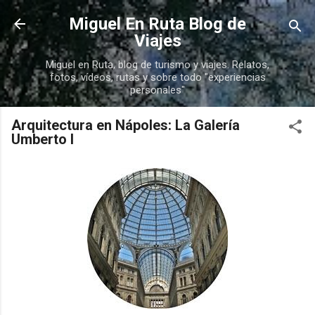
Ir al contenido principal
Miguel En Ruta Blog de
Viajes
Miguel en Ruta, blog de turismo y viajes. Relatos,
fotos, vídeos, rutas y sobre todo "experiencias
personales"
Arquitectura en Nápoles: La Galería
Umberto I