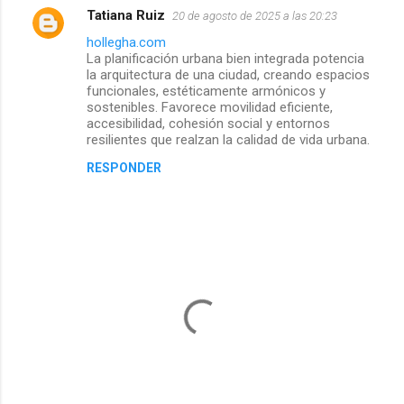
Tatiana Ruiz
20 de agosto de 2025 a las 20:23
C
hollegha.com
La planificación urbana bien integrada potencia
o
la arquitectura de una ciudad, creando espacios
funcionales, estéticamente armónicos y
m
sostenibles. Favorece movilidad eficiente,
accesibilidad, cohesión social y entornos
e
resilientes que realzan la calidad de vida urbana.
RESPONDER
n
t
a
r
i
o
s