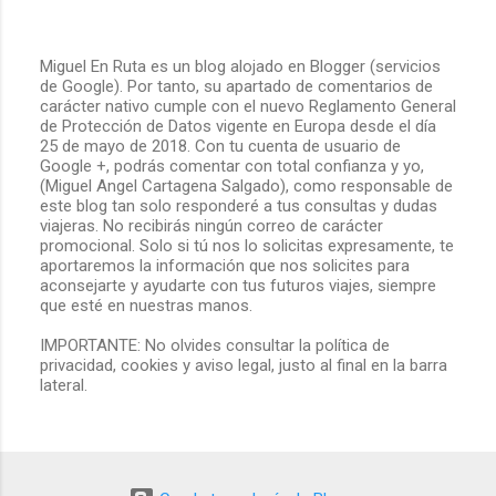
Miguel En Ruta es un blog alojado en Blogger (servicios
de Google). Por tanto, su apartado de comentarios de
P
carácter nativo cumple con el nuevo Reglamento General
u
de Protección de Datos vigente en Europa desde el día
b
25 de mayo de 2018. Con tu cuenta de usuario de
l
Google +, podrás comentar con total confianza y yo,
i
(Miguel Angel Cartagena Salgado), como responsable de
c
este blog tan solo responderé a tus consultas y dudas
a
viajeras. No recibirás ningún correo de carácter
r
promocional. Solo si tú nos lo solicitas expresamente, te
u
aportaremos la información que nos solicites para
n
aconsejarte y ayudarte con tus futuros viajes, siempre
c
que esté en nuestras manos.
o
m
IMPORTANTE: No olvides consultar la política de
e
privacidad, cookies y aviso legal, justo al final en la barra
n
lateral.
t
a
r
i
o