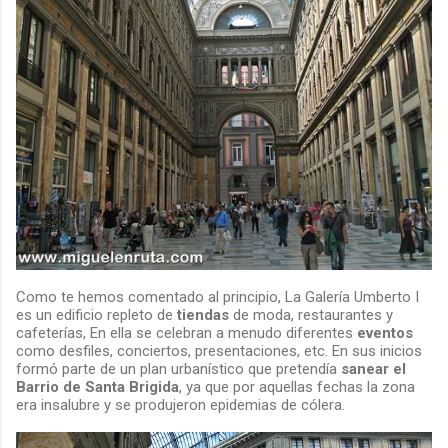
Como te hemos comentado al principio, La Galería Umberto I
es un edificio repleto de
tiendas
de moda, restaurantes y
cafeterías, En ella se celebran a menudo diferentes
eventos
como desfiles, conciertos, presentaciones, etc. En sus inicios
formó parte de un plan urbanístico que pretendía
sanear el
Barrio de Santa Brigida
, ya que por aquellas fechas la zona
era insalubre y se produjeron epidemias de cólera.