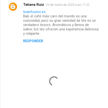
Tatiana Ruiz
20 de marzo de 2025 a las 17:22
C
teainfusion.es
Bali, el café más caro del mundo es una
o
curiosidad, pero su gran variedad de tés es un
verdadero tesoro. Aromáticos y llenos de
m
sabor, los tés ofrecen una experiencia deliciosa
y relajante.
e
RESPONDER
n
t
a
r
i
o
s