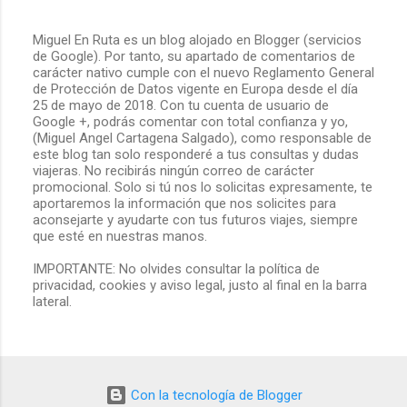
Miguel En Ruta es un blog alojado en Blogger (servicios
de Google). Por tanto, su apartado de comentarios de
P
carácter nativo cumple con el nuevo Reglamento General
u
de Protección de Datos vigente en Europa desde el día
b
25 de mayo de 2018. Con tu cuenta de usuario de
l
Google +, podrás comentar con total confianza y yo,
i
(Miguel Angel Cartagena Salgado), como responsable de
c
este blog tan solo responderé a tus consultas y dudas
a
viajeras. No recibirás ningún correo de carácter
r
promocional. Solo si tú nos lo solicitas expresamente, te
u
aportaremos la información que nos solicites para
n
aconsejarte y ayudarte con tus futuros viajes, siempre
c
que esté en nuestras manos.
o
m
IMPORTANTE: No olvides consultar la política de
e
privacidad, cookies y aviso legal, justo al final en la barra
n
lateral.
t
a
r
i
o
Con la tecnología de Blogger