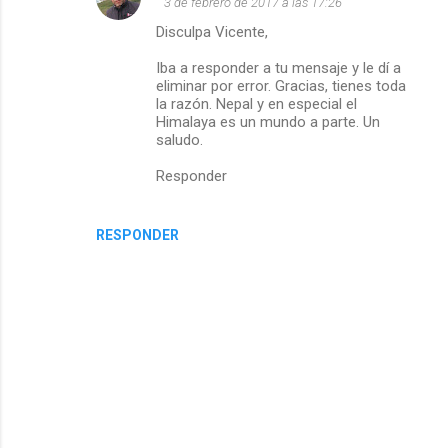
3 de febrero de 2017 a las 17:26
Disculpa Vicente,
e
Iba a responder a tu mensaje y le dí a
n
eliminar por error. Gracias, tienes toda
la razón. Nepal y en especial el
t
Himalaya es un mundo a parte. Un
saludo.
a
Responder
r
RESPONDER
i
o
s