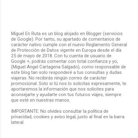
Miguel En Ruta es un blog alojado en Blogger (servicios
de Google). Por tanto, su apartado de comentarios de
P
carácter nativo cumple con el nuevo Reglamento General
u
de Protección de Datos vigente en Europa desde el día
b
25 de mayo de 2018. Con tu cuenta de usuario de
l
Google +, podrás comentar con total confianza y yo,
i
(Miguel Angel Cartagena Salgado), como responsable de
c
este blog tan solo responderé a tus consultas y dudas
a
viajeras. No recibirás ningún correo de carácter
r
promocional. Solo si tú nos lo solicitas expresamente, te
u
aportaremos la información que nos solicites para
n
aconsejarte y ayudarte con tus futuros viajes, siempre
c
que esté en nuestras manos.
o
m
IMPORTANTE: No olvides consultar la política de
e
privacidad, cookies y aviso legal, justo al final en la barra
n
lateral.
t
a
r