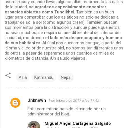
asombroso y cuando llevas algunos días recorriendo las calles
de la ciudad,
se agradece especialmente encontrar
espacios abiertos como Tundikhel
. También es un buen
lugar para comprobar que los asiáticos no solo se dedican a
trabajar de sol a sol (como algunos creen). También buscan
sus momentos para la distracción y aunque puede que estos
no sean muchos, se respira un aire diferente al del interior de
la ciudad, mostrando
el lado más despreocupado y humano
de sus habitantes
. Al final nos quedamos conque, a parte del
idioma y el color de nuestra piel, no somos tan diferentes unos
de otros, a pesar de separarnos unos cuantos de miles de
kilómetros de distancia. ¡Un saludo viajeros!
Asia
Katmandu
Nepal
Unknown
1 de febrero de 2017 a las 17:45
C
Este comentario ha sido eliminado por un
administrador del blog.
o
Miguel Angel Cartagena Salgado
m