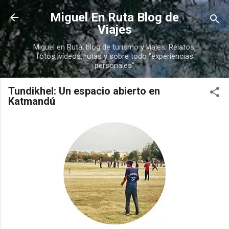
Ir al contenido principal
Miguel En Ruta Blog de
Viajes
Miguel en Ruta, blog de turismo y viajes. Relatos,
fotos, vídeos, rutas y sobre todo "experiencias
personales"
Tundikhel: Un espacio abierto en
Katmandú