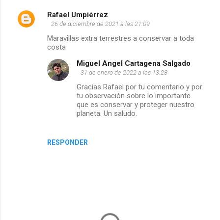
Rafael Umpiérrez
C
26 de diciembre de 2021 a las 21:09
Maravillas extra terrestres a conservar a toda
o
costa
m
Miguel Angel Cartagena Salgado
31 de enero de 2022 a las 13:28
e
Gracias Rafael por tu comentario y por
tu observación sobre lo importante
n
que es conservar y proteger nuestro
planeta. Un saludo.
t
a
RESPONDER
r
i
o
s