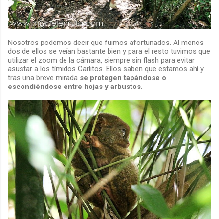
Nosotros podemos decir que fuimos afortunados. Al menos
dos de ellos se veían bastante bien y para el resto tuvimos que
utilizar el zoom de la cámara, siempre sin flash para evitar
asustar a los tímidos Carlitos. Ellos saben que estamos ahí y
tras una breve mirada
se protegen tapándose o
escondiéndose entre hojas y arbustos
.