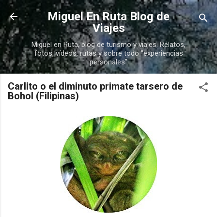
Ir al contenido principal
Miguel En Ruta Blog de
Viajes
Miguel en Ruta, blog de turismo y viajes. Relatos,
fotos, vídeos, rutas y sobre todo "experiencias
personales"
Carlito o el diminuto primate tarsero de
Bohol (Filipinas)