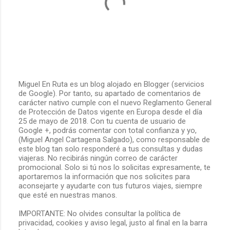
Miguel En Ruta es un blog alojado en Blogger (servicios
de Google). Por tanto, su apartado de comentarios de
P
carácter nativo cumple con el nuevo Reglamento General
u
de Protección de Datos vigente en Europa desde el día
b
25 de mayo de 2018. Con tu cuenta de usuario de
l
Google +, podrás comentar con total confianza y yo,
i
(Miguel Angel Cartagena Salgado), como responsable de
c
este blog tan solo responderé a tus consultas y dudas
a
viajeras. No recibirás ningún correo de carácter
r
promocional. Solo si tú nos lo solicitas expresamente, te
u
aportaremos la información que nos solicites para
n
aconsejarte y ayudarte con tus futuros viajes, siempre
c
que esté en nuestras manos.
o
m
IMPORTANTE: No olvides consultar la política de
e
privacidad, cookies y aviso legal, justo al final en la barra
n