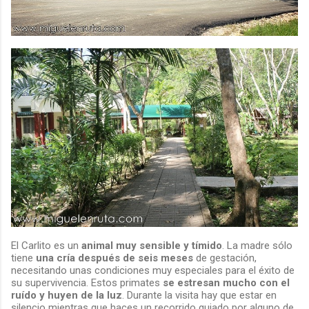
El Carlito es un
animal muy sensible y tímido
. La madre sólo
tiene
una cría después de seis meses
de gestación,
necesitando unas condiciones muy especiales para el éxito de
su supervivencia. Estos primates
se estresan mucho con el
ruído y huyen de la luz
. Durante la visita hay que estar en
silencio mientras que haces un recorrido guiado por alguno de