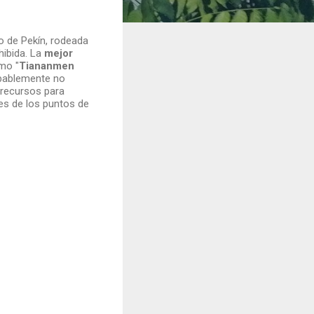
o de Pekín, rodeada
hibida. La
mejor
mo "
Tiananmen
obablemente no
 recursos para
es de los puntos de