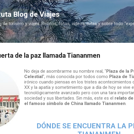
Ir al contenido principal
uta Blog de Viajes
g de turismo y viajes. Relatos, fotos, vídeos, rutas y sobre todo "exp
uerta de la paz llamada Tiananmen
No deja de asombrarme su nombre real, "
Plaza de la P
Celestial
", más conocida por todos como
Plaza de T
irónico cuando piensas en los tristes acontecimientos de
XX y la apatía y sometimiento que a día de hoy se vive 
tecnológicamente avanzado pero con una tara importan
sociedad y sus libertades. Sin más, este es el
relato de
el famoso símbolo de China llamado Tiananmen
.
DÓNDE SE ENCUENTRA LA P