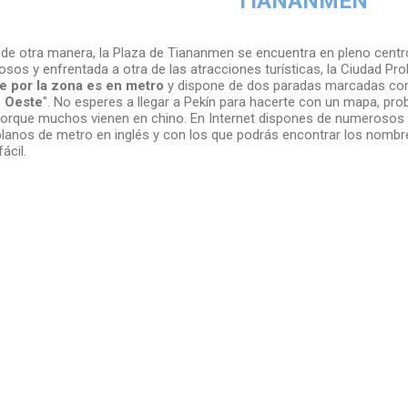
TIANANMEN
e otra manera, la Plaza de Tiananmen se encuentra en pleno centr
osos y enfrentada a otra de las atracciones turísticas, la Ciudad Pro
e por la zona es en metro
y dispone de dos paradas marcadas co
 Oeste
". No esperes a llegar a Pekín para hacerte con un mapa, pr
orque muchos vienen en chino. En Internet dispones de numerosos
lanos de metro en inglés y con los que podrás encontrar los nombr
ácil.