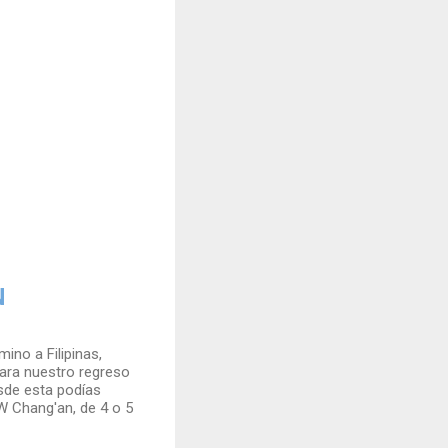
N
ino a Filipinas,
para nuestro regreso
sde esta podías
 W Chang'an, de 4 o 5