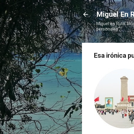
Miguel En R
Miguel en Ruta, blo
personales"
Esa irónica p