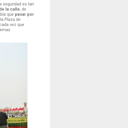
a seguridad es tan
e la calle
, de
abía que
pasar por
la Plaza de
 cada vez que
blemas