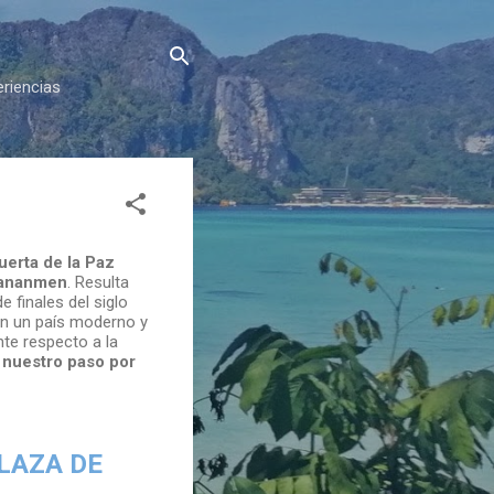
eriencias
uerta de la Paz
iananmen
. Resulta
 finales del siglo
en un país moderno y
te respecto a la
 nuestro paso por
LAZA DE