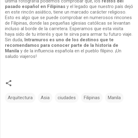
última fotografía podemos comprobar que, los
restos del
pasado español en Filipinas
y el legado que nuestro país dejó
en este rincón asiático, tiene un marcado carácter religioso.
Esto es algo que se puede comprobar en numerosos rincones
de Filipinas, donde las pequeñas iglesias católicas se levantan
incluso al borde de la carretera. Esperamos que esta visita
haya sido de tu interés y que te sirva para armar tu futuro viaje.
Sin duda,
Intramuros es uno de los destinos que te
recomendamos para conocer parte de la historia de
Manila
y de la influencia española en el pueblo filipino. ¡Un
saludo viajeros!
Arquitectura
Asia
ciudades
Filipinas
Manila
C
o