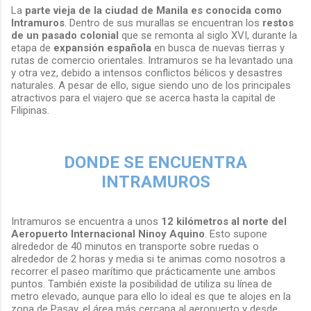
La
parte vieja de la ciudad de Manila es conocida como
Intramuros
. Dentro de sus murallas se encuentran los
restos
de un pasado colonial
que se remonta al siglo XVI, durante la
etapa de
expansión española
en busca de nuevas tierras y
rutas de comercio orientales. Intramuros se ha levantado una
y otra vez, debido a intensos conflictos bélicos y desastres
naturales. A pesar de ello, sigue siendo uno de los principales
atractivos para el viajero que se acerca hasta la capital de
Filipinas.
DONDE SE ENCUENTRA
INTRAMUROS
Intramuros se encuentra a unos
12 kilómetros al norte del
Aeropuerto Internacional Ninoy Aquino
. Esto supone
alrededor de 40 minutos en transporte sobre ruedas o
alrededor de 2 horas y media si te animas como nosotros a
recorrer el paseo marítimo que prácticamente une ambos
puntos. También existe la posibilidad de utiliza su línea de
metro elevado, aunque para ello lo ideal es que te alojes en la
zona de Pasay, el área más cercana al aeropuerto y desde