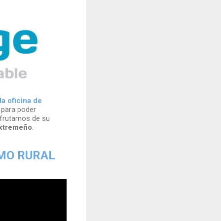
a oficina de
 para poder
sfrutamos de su
extremeño
.
SMO RURAL