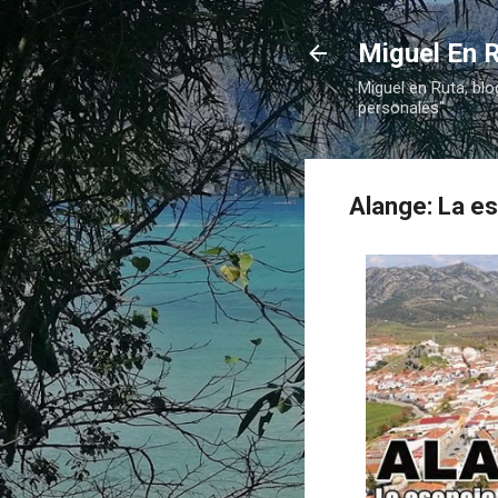
Miguel En R
Miguel en Ruta, blo
personales"
Alange: La es