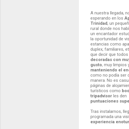
A nuestra llegada, 
esperando en los
A
Trinidad
, un peque
rural donde nos hab
un encantador estud
la oportunidad de vis
estancias como ap
duplex, familiares, 
que decir que todos
decoradas con mu
gusto
, muy limpios 
manteniendo el enc
como no podía ser d
manera. No es casua
páginas de alojamie
turísticos como
boo
tripadvisor
les den
puntuaciones super
Tras instalarnos, l
programada una visi
experiencia enotur