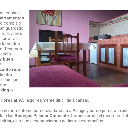
nos estaban
partamentos
ño complejo
ían guardado
io. Tuvimos
itar otras
artamentos
etc. Tenemos
 están
y buen
y
anto rural
,
e otra
lidad que
ntos
king
o
iores al 9.5
, algo realmente difícil de alcanzar.
legó el momento de comenzar la visita a Alange y como primera expe
ta a las
Bodegas Palacio Quemado
. Comenzamos el recorrido dis
ística
, algo que desconocíamos de tierras extremeñas.