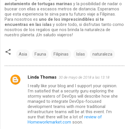
avistamiento de tortugas marinas
y la posibilidad de nadar o
bucear con ellas a escasos metros de distancia. Esperamos
que esta experiencia te sirva para tu futuro viaje a Filipinas.
Para nosotros es
uno de los imprescindibles si te
encuentras en las islas
y sobre todo, si disfrutas tanto como
nosotros de los regalos que nos brinda la naturaleza de
nuestro planeta. ¡Un saludo viajeros!
Asia
Fauna
Filipinas
Islas
naturaleza
Linda Thomas
30 de mayo de 2018 a las 13:18
C
I really like your blog and I support your opinion.
I'm satisfied that a security guru exploring the
o
stormy waters of DevOps will describe how she
managed to integrate DevOps-focused
m
development teams with more traditional
infrastructure teams will be at this event. I'm
e
sure that there will be a lot of
review of
Homeworkmarket.com
soon.
n