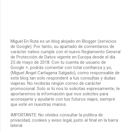
Miguel En Ruta es un blog alojado en Blogger (servicios
de Google). Por tanto, su apartado de comentarios de
P
carácter nativo cumple con el nuevo Reglamento General
u
de Protección de Datos vigente en Europa desde el día
b
25 de mayo de 2018. Con tu cuenta de usuario de
l
Google +, podrás comentar con total confianza y yo,
i
(Miguel Angel Cartagena Salgado), como responsable de
c
este blog tan solo responderé a tus consultas y dudas
a
viajeras. No recibirás ningún correo de carácter
r
promocional. Solo si tú nos lo solicitas expresamente, te
u
aportaremos la información que nos solicites para
n
aconsejarte y ayudarte con tus futuros viajes, siempre
c
que esté en nuestras manos.
o
m
IMPORTANTE: No olvides consultar la política de
e
privacidad, cookies y aviso legal, justo al final en la barra
n
lateral.
t