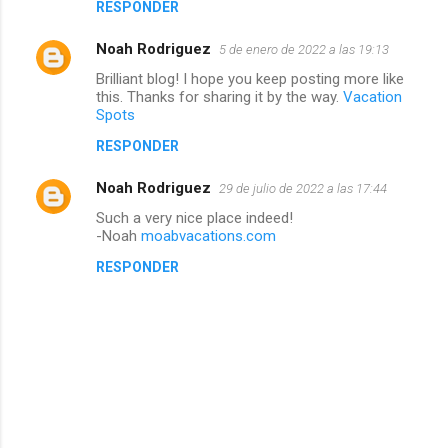
RESPONDER
t
Noah Rodriguez
5 de enero de 2022 a las 19:13
a
Brilliant blog! I hope you keep posting more like
this. Thanks for sharing it by the way.
Vacation
Spots
r
RESPONDER
i
Noah Rodriguez
29 de julio de 2022 a las 17:44
o
Such a very nice place indeed!
s
-Noah
moabvacations.com
RESPONDER