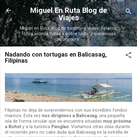
Ir al contenido principal
Miguel En Ruta Blog de
Viajes
Miguel en Ruta, blog de turismo y viajes. Relatos,
fotos, vídeos, rutas y sobre todo "experiencias
personales"
Nadando con tortugas en Balicasag,
Filipinas
Filipinas no deja de sorprendernos con sus increíbles fondos
marinos. Esta vez
nos dirigimos a Balicasag
, una pequeña
isla de forma circular que se encuentra situadas
muy próxima
a Bohol
y a la turística
Panglao
. Visitamos otras islas durante
el recorrido pero no cabe duda que Balicasag es la estrella de