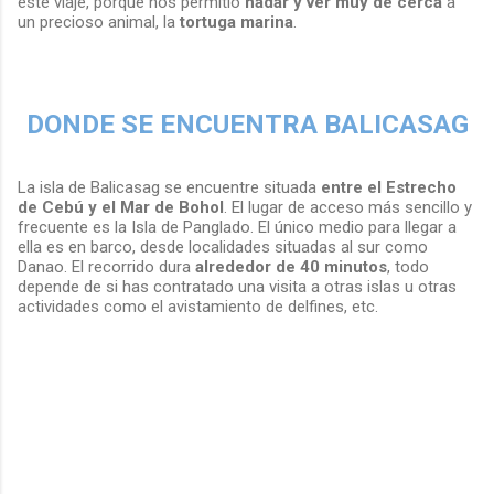
este viaje, porque nos permitió
nadar y ver muy de cerca
a
un precioso animal, la
tortuga marina
.
DONDE SE ENCUENTRA BALICASAG
La isla de Balicasag se encuentre situada
entre el Estrecho
de Cebú y el Mar de Bohol
. El lugar de acceso más sencillo y
frecuente es la Isla de Panglado. El único medio para llegar a
ella es en barco, desde localidades situadas al sur como
Danao. El recorrido dura
alrededor de 40 minutos
, todo
depende de si has contratado una visita a otras islas u otras
actividades como el avistamiento de delfines, etc.