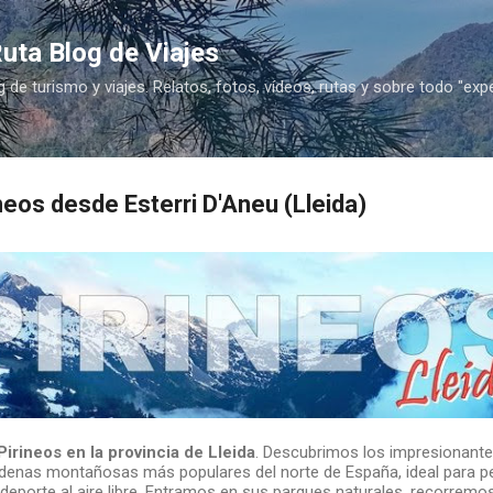
Ir al contenido principal
uta Blog de Viajes
g de turismo y viajes. Relatos, fotos, vídeos, rutas y sobre todo "exp
neos desde Esterri D'Aneu (Lleida)
Pirineos en la provincia de Lleida
. Descubrimos los impresionante
denas montañosas más populares del norte de España, ideal para per
l deporte al aire libre. Entramos en sus parques naturales, recorrem