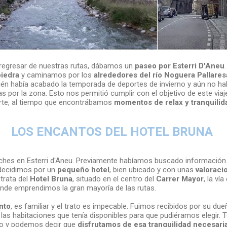
l regresar de nuestras rutas, dábamos un
paseo por Esterri D'Aneu
piedra
y caminamos por los
alrededores del río Noguera Pallares
cién había acabado la temporada de deportes de invierno y aún no h
as por la zona. Esto nos permitió cumplir con el objetivo de este viaje
orte, al tiempo que encontrábamos
momentos de relax y tranquilid
LOS ENCANTOS DEL HOTEL BRUNA
es en Esterri d'Aneu. Previamente habíamos buscado información 
decidimos por un
pequeño hotel
, bien ubicado y con unas
valoraci
 trata del
Hotel Bruna
, situado en el centro del
Carrer Mayor
, la ví
onde emprendimos la gran mayoría de las rutas.
nto
, es familiar y el trato es impecable. Fuimos recibidos por su dueñ
as habitaciones que tenía disponibles para que pudiéramos elegir. 
o y podemos decir que
disfrutamos de esa tranquilidad necesari