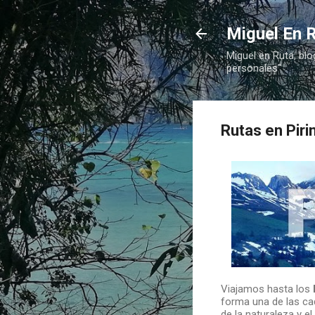
Miguel En R
Miguel en Ruta, blo
personales"
Rutas en Piri
Viajamos hasta los
forma una de las ca
de la naturaleza y e