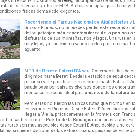
tajes En ellos te mostramos el relato, acompañado de vídeos y foto
ruta de senderismo y otra de MTB. Ambas son aptas para la mayoría
condiciones físicas demasiado exigentes.
Recorriendo el Parque Nacional de Aigüestortes y 
Si vas a Pirineos, no te puedes perder este recorrido nat
de los
paisajes más espectaculares de la península
y
disfrutarás de sus montañas, ríos y lagos. Una ruta en l
muy lejos, ya que existen varios niveles para caminar h
aguante.
MTB de Beret a Esterri D'Aneu
. Cogemos la bici de 
dirigimos hasta
Beret
. Desde la estación de esquí des
precioso valle para hacer un recorrido hasta Esterri D'A
bajada pasa por paisajes diversos donde nos encontra
montañas nevadas. Ideal para
amantes de la naturalez
Pero estas no fueron las únicas rutas que hicimos en l
estuvimos en Pirineos. Desde Esterri D'Aneu hicimos
ru
llegar a Viella
, prácticamente en la frontera con Franci
s interesantes como el
Puerto de la Bonaigua
, con unas vistas esp
as rutas son muy asequibles desde Esterri D'Aneu debido a su cerc
les si quieres disfrutar de los extraordinarios paisajes de Pirineos