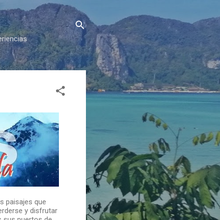
eriencias
s paisajes que
derse y disfrutar
os sus puertos de