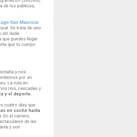
grafías.En concreto,
 de los públicos,
Lago San Mauricio
.
ural. Se trata de uno
 sin duda
a que puedes llegar
asta que tu cuerpo
montaña y nos
cendemos por un
neu. La ruta en
mos ríos, cascadas y
a y el deporte
.
os cuatro días que
tas en coche hasta
a. En el camino,
ectaculares de las
anía y son
.