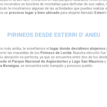
 recorridos en bicicleta de montañas para disfrutar de sus valles, 
ículo te mostramos algunas de las actividades que puedes realizar e
mos un
precioso lugar y bien ubicado
para alojarte llamado
Esterri
PIRINEOS DESDE ESTERRI D' ANEU
o más arriba, te enseñamos el
lugar donde decidimos alojarnos
rrer las maravillas de los
Pirineos de Lerida
. Nuestra elección fue
 Su ubicación es perfecta, ya que se encuentra entre dos de los des
ndo el Parque Nacional de Aigüestortes y Lago San Mauricio
y 
la Bonaigua
, se encuentra este tranquilo y precioso pueblo.