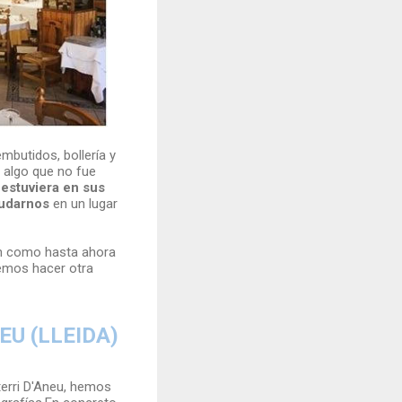
butidos, bollería y
 algo que no fue
 estuviera en sus
yudarnos
en un lugar
n como hasta ahora
emos hacer otra
EU (LLEIDA)
terri D'Aneu, hemos