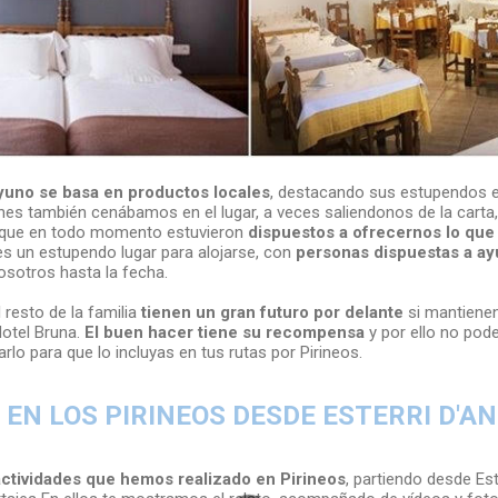
uno se basa en productos locales
, destacando sus estupendos em
hes también cenábamos en el lugar, a veces saliendonos de la carta,
 que en todo momento estuvieron
dispuestos a ofrecernos lo que
 es un estupendo lugar para alojarse, con
personas dispuestas a a
sotros hasta la fecha.
l resto de la familia
tienen un gran futuro por delante
si mantiene
Hotel Bruna.
El buen hacer tiene su recompensa
y por ello no pod
o para que lo incluyas en tus rutas por Pirineos.
EN LOS PIRINEOS DESDE ESTERRI D'AN
ctividades que hemos realizado en Pirineos
, partiendo desde Es