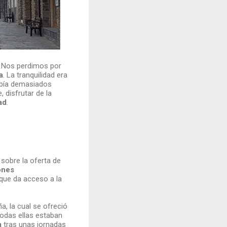
. Nos perdimos por
a
. La tranquilidad era
abía demasiados
, disfrutar de la
ad
.
sobre la oferta de
ones
a que da acceso a la
a, la cual se ofreció
Todas ellas estaban
a
tras unas jornadas