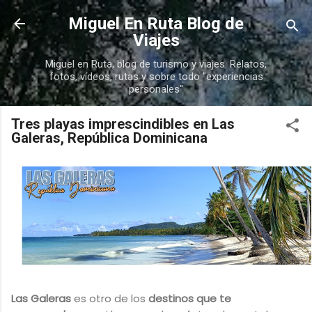
Ir al contenido principal
Miguel En Ruta Blog de
Viajes
Miguel en Ruta, blog de turismo y viajes. Relatos,
fotos, vídeos, rutas y sobre todo "experiencias
personales"
Tres playas imprescindibles en Las
Galeras, República Dominicana
Las Galeras
es otro de los
destinos que te