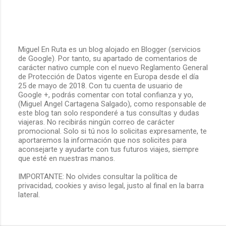
Miguel En Ruta es un blog alojado en Blogger (servicios
de Google). Por tanto, su apartado de comentarios de
P
carácter nativo cumple con el nuevo Reglamento General
u
de Protección de Datos vigente en Europa desde el día
b
25 de mayo de 2018. Con tu cuenta de usuario de
l
Google +, podrás comentar con total confianza y yo,
i
(Miguel Angel Cartagena Salgado), como responsable de
c
este blog tan solo responderé a tus consultas y dudas
a
viajeras. No recibirás ningún correo de carácter
r
promocional. Solo si tú nos lo solicitas expresamente, te
u
aportaremos la información que nos solicites para
n
aconsejarte y ayudarte con tus futuros viajes, siempre
c
que esté en nuestras manos.
o
m
IMPORTANTE: No olvides consultar la política de
e
privacidad, cookies y aviso legal, justo al final en la barra
n
lateral.
t
a
r
i