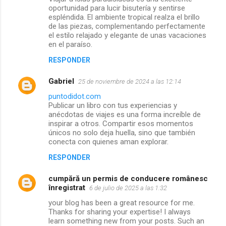
oportunidad para lucir bisutería y sentirse
i
espléndida. El ambiente tropical realza el brillo
de las piezas, complementando perfectamente
o
el estilo relajado y elegante de unas vacaciones
en el paraíso.
s
RESPONDER
Gabriel
25 de noviembre de 2024 a las 12:14
puntodidot.com
Publicar un libro con tus experiencias y
anécdotas de viajes es una forma increíble de
inspirar a otros. Compartir esos momentos
únicos no solo deja huella, sino que también
conecta con quienes aman explorar.
RESPONDER
cumpără un permis de conducere românesc
înregistrat
6 de julio de 2025 a las 1:32
your blog has been a great resource for me.
Thanks for sharing your expertise! I always
learn something new from your posts. Such an