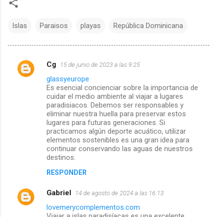
Islas
Paraisos
playas
República Dominicana
Cg
15 de junio de 2023 a las 9:25
C
glassyeurope
Es esencial concienciar sobre la importancia de
o
cuidar el medio ambiente al viajar a lugares
paradisiacos. Debemos ser responsables y
m
eliminar nuestra huella para preservar estos
lugares para futuras generaciones. Si
e
practicamos algún deporte acuático, utilizar
elementos sostenibles es una gran idea para
continuar conservando las aguas de nuestros
n
destinos.
t
RESPONDER
a
Gabriel
14 de agosto de 2024 a las 16:13
lovemerycomplementos.com
r
Viajar a islas paradisíacas es una excelente