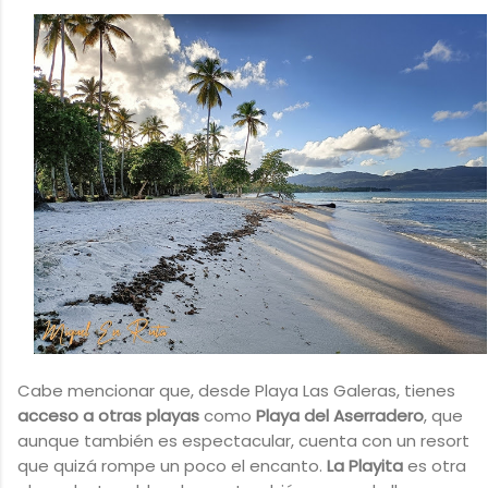
Cabe mencionar que, desde Playa Las Galeras, tienes
acceso a otras playas
como
Playa del Aserradero
, que
aunque también es espectacular, cuenta con un resort
que quizá rompe un poco el encanto.
La Playita
es otra