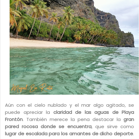
Aún con el cielo nublado y el mar algo agitado, se
puede apreciar la
claridad de las aguas de Playa
Frontón
. También merece la pena destacar la
gran
pared rocosa donde se encuentra
, que sirve como
lugar de escalada para los amantes de dicho deporte
.