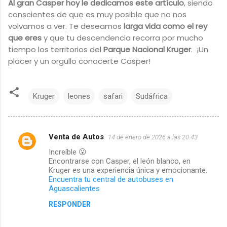
Al gran Casper hoy le dedicamos este artículo
, siendo
conscientes de que es muy posible que no nos
volvamos a ver. Te deseamos
larga vida como el rey
que eres
y que tu descendencia recorra por mucho
tiempo los territorios del
Parque Nacional Kruger
. ¡Un
placer y un orgullo conocerte Casper!
Kruger
leones
safari
Sudáfrica
Venta de Autos
14 de enero de 2026 a las 20:43
C
Increíble 😮
Encontrarse con Casper, el león blanco, en
o
Kruger es una experiencia única y emocionante.
Encuentra tu central de autobuses en
m
Aguascalientes
RESPONDER
e
n