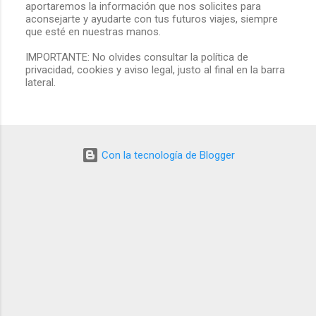
aportaremos la información que nos solicites para
n
aconsejarte y ayudarte con tus futuros viajes, siempre
c
que esté en nuestras manos.
o
m
IMPORTANTE: No olvides consultar la política de
e
privacidad, cookies y aviso legal, justo al final en la barra
n
lateral.
t
a
r
i
o
Con la tecnología de Blogger