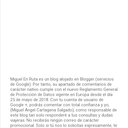
t
a
r
i
o
s
Miguel En Ruta es un blog alojado en Blogger (servicios
de Google). Por tanto, su apartado de comentarios de
P
carácter nativo cumple con el nuevo Reglamento General
u
de Protección de Datos vigente en Europa desde el día
b
25 de mayo de 2018. Con tu cuenta de usuario de
l
Google +, podrás comentar con total confianza y yo,
i
(Miguel Angel Cartagena Salgado), como responsable de
c
este blog tan solo responderé a tus consultas y dudas
a
viajeras. No recibirás ningún correo de carácter
r
promocional. Solo si tú nos lo solicitas expresamente, te
u