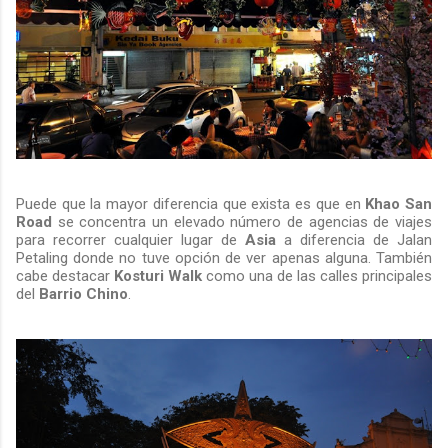
Puede que la mayor diferencia que exista es que en
Khao San
Road
se concentra un elevado número de agencias de viajes
para recorrer cualquier lugar de
Asia
a diferencia de Jalan
Petaling donde no tuve opción de ver apenas alguna. También
cabe destacar
Kosturi Walk
como una de las calles principales
del
Barrio Chino
.