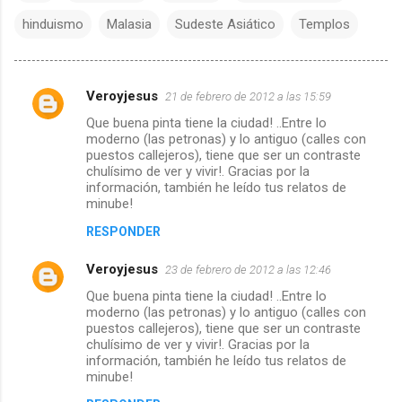
hinduismo
Malasia
Sudeste Asiático
Templos
Veroyjesus
21 de febrero de 2012 a las 15:59
C
Que buena pinta tiene la ciudad! ..Entre lo
moderno (las petronas) y lo antiguo (calles con
o
puestos callejeros), tiene que ser un contraste
chulísimo de ver y vivir!. Gracias por la
m
información, también he leído tus relatos de
minube!
e
RESPONDER
n
Veroyjesus
23 de febrero de 2012 a las 12:46
t
Que buena pinta tiene la ciudad! ..Entre lo
moderno (las petronas) y lo antiguo (calles con
a
puestos callejeros), tiene que ser un contraste
chulísimo de ver y vivir!. Gracias por la
información, también he leído tus relatos de
r
minube!
i