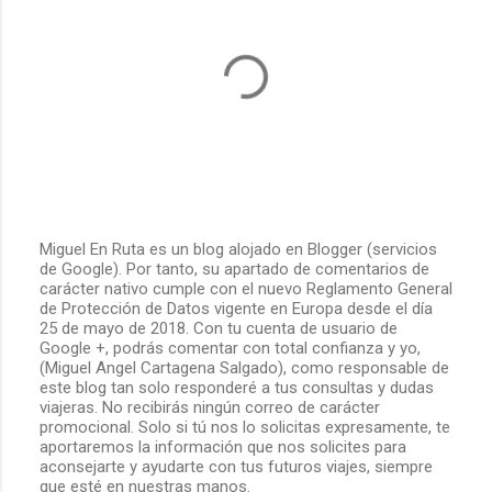
Miguel En Ruta es un blog alojado en Blogger (servicios
de Google). Por tanto, su apartado de comentarios de
P
carácter nativo cumple con el nuevo Reglamento General
u
de Protección de Datos vigente en Europa desde el día
b
25 de mayo de 2018. Con tu cuenta de usuario de
l
Google +, podrás comentar con total confianza y yo,
i
(Miguel Angel Cartagena Salgado), como responsable de
c
este blog tan solo responderé a tus consultas y dudas
a
viajeras. No recibirás ningún correo de carácter
r
promocional. Solo si tú nos lo solicitas expresamente, te
u
aportaremos la información que nos solicites para
n
aconsejarte y ayudarte con tus futuros viajes, siempre
c
que esté en nuestras manos.
o