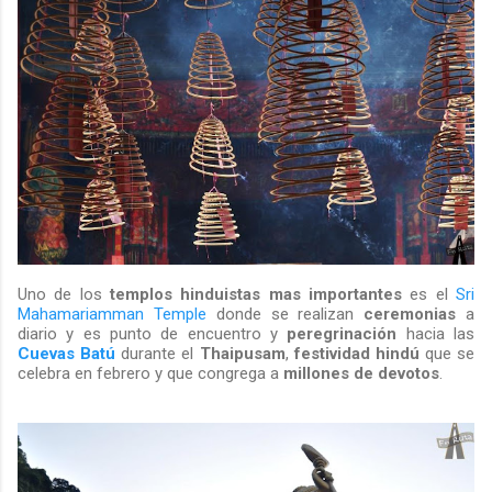
Uno de los
templos hinduistas mas importantes
es el
Sri
Mahamariamman Temple
donde se realizan
ceremonias
a
diario y es punto de encuentro y
peregrinación
hacia las
Cuevas Batú
durante el
Thaipusam
,
festividad hindú
que se
celebra en febrero y que congrega a
millones de devotos
.