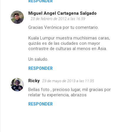
RESPONDER
o
Miguel Angel Cartagena Salgado
23 de febrero de 2012 a las 16:59
s
Gracias Verónica por tu comentario.
Kuala Lumpur muestra muchísimas caras,
quizás es de las ciudades con mayor
contrastre de culturas al menos en Asia.
Un saludo.
RESPONDER
Ricky
23 de mayo de 2013 a las 11:35
Bellas foto , precioso lugar, mil gracias por
relatar tu experiencia, abrazos
RESPONDER