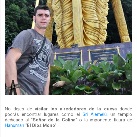
No dejes de
visitar los alrededores de la cueva
donde
podrás encontrar lugares como el
Sri Alemelú
, un templo
dedicado al "
Señor de la Colina
" o la imponente figura de
Hanuman
"
El Dios Mono
".