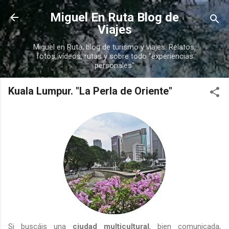
Ir al contenido principal
Miguel En Ruta Blog de
Viajes
Miguel en Ruta, blog de turismo y viajes. Relatos,
fotos, vídeos, rutas y sobre todo "experiencias
personales"
Kuala Lumpur. "La Perla de Oriente"
Si buscáis una
ciudad multicultural
, bien comunicada,