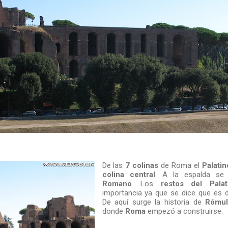
De las
7 colinas
de Roma el
Palatin
colina central
. A la espalda se
Romano
. Los
restos del Palat
importancia ya que se dice que es
De aquí surge la historia de
Rómu
donde
Roma
empezó a construirse.