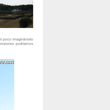
un poco imaginárselo
mensiones podríamos