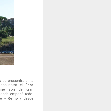
o
se encuentra en la
 encuentra el
Foro
ino
son de gran
 donde empezó todo.
lo
y
Remo
y desde