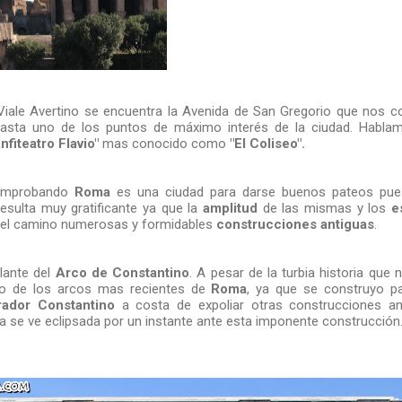
Viale Avertino se encuentra la Avenida de San Gregorio que nos c
asta uno de los puntos de máximo interés de la ciudad. Habla
nfiteatro Flavio"
mas conocido como
"El Coliseo".
omprobando
Roma
es una ciudad para darse buenos pateos pue
resulta muy gratificante ya que la
amplitud
de las mismas y los
e
r el camino numerosas y formidables
construcciones antiguas
.
lante del
Arco de Constantino
. A pesar de la turbia historia que
no de los arcos mas recientes de
Roma
, ya que se construyo p
ador Constantino
a costa de expoliar otras construcciones anti
a se ve eclipsada por un instante ante esta imponente construcción