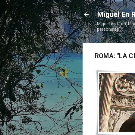
Miguel En R
Miguel en Ruta, blo
personales"
ROMA: "LA C