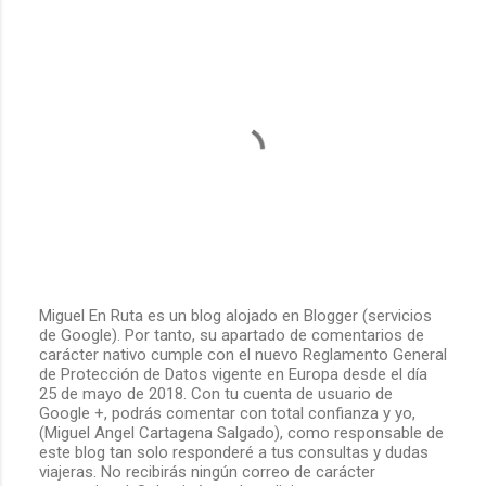
Miguel En Ruta es un blog alojado en Blogger (servicios
de Google). Por tanto, su apartado de comentarios de
P
carácter nativo cumple con el nuevo Reglamento General
u
de Protección de Datos vigente en Europa desde el día
b
25 de mayo de 2018. Con tu cuenta de usuario de
l
Google +, podrás comentar con total confianza y yo,
i
(Miguel Angel Cartagena Salgado), como responsable de
c
este blog tan solo responderé a tus consultas y dudas
a
viajeras. No recibirás ningún correo de carácter
r