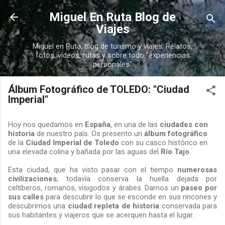
Ir al contenido principal
Miguel En Ruta Blog de
Viajes
Miguel en Ruta, blog de turismo y viajes. Relatos,
fotos, vídeos, rutas y sobre todo "experiencias
personales"
Álbum Fotográfico de TOLEDO: "Ciudad
Imperial"
Hoy nos quedamos en
España
, en una de las
ciudades con
historia
de nuestro país. Os presento un
álbum fotográfico
de la
Ciudad Imperial de Toledo
con su casco histórico en
una elevada colina y bañada por las aguas del
Río Tajo
.
Esta ciudad, que ha visto pasar con el tiempo
numerosas
civilizaciones
, todavía conserva la huella dejada por
celtíberos, romanos, visigodos y árabes. Damos un
paseo por
sus calles
para descubrir lo que se esconde en sus rincones y
descubrimos una
ciudad repleta de historia
conservada para
sus habitantes y viajeros que se acerquen hasta el lugar.