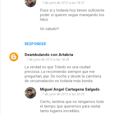
7 de junio de 2012 a las 18:07
n
Pues sí y todavía hoy tienen suficiente
poder si quieren seguir manejando los
t
hilos.
Un saludo!!
a
r
RESPONDER
i
Deambulando con Artabria
o
7 de junio de 2012 a las 18:28
La verdad es que Toledo es una ciudad
s
preciosa. La recomiendo siempre que me
preguntan, jeje. De noche y desde la carretera
de circunvalación es todavía más bonita.
Miguel Angel Cartagena Salgado
7 de junio de 2012 a las 20:25
Cierto, lastima que no tengamos todo
el tiempo que queremos para visitar
tanto lugares increíbles.