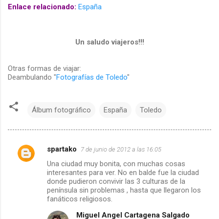
Enlace relacionado:
España
Un saludo viajeros!!!
Otras formas de viajar:
Deambulando "
Fotografías de Toledo
"
Álbum fotográfico
España
Toledo
spartako
7 de junio de 2012 a las 16:05
C
Una ciudad muy bonita, con muchas cosas
interesantes para ver. No en balde fue la ciudad
o
donde pudieron convivir las 3 culturas de la
península sin problemas , hasta que llegaron los
m
fanáticos religiosos.
Miguel Angel Cartagena Salgado
e